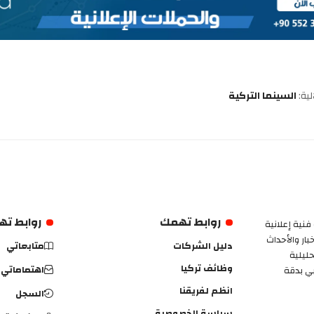
ية:
السينما التركية
روابط تهمك
روابط ت
فنية إعلانية
ار والأحداث
دليل الشركات
متابعاتي
حليلية
وظائف تركيا
اهتماماتي
بي بدقة
انظم لفريقنا
السجل
سياسة الخصوصية