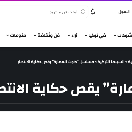
السجل
الشركات
في تركيا
آراء
فن وثقافة
منوعات
ية
>
السينما التركية
>
مسلسل “كوت العمارة” يقص حكاية الانتصار
ة” يقص حكاية الانتصا