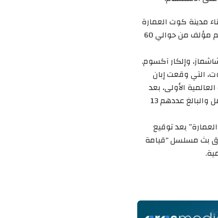
اء مدينة كوت العمارة
من جديد، مع نصب آلاف الخيم وصناعة آلاف البنادق والأسلحة، بالإضافة إلى طاقم مؤلف من حوالي 60
شماز، وإلكار آكسوم.
صار الكوت، التي وقعت إبان
العالمية الأولى، بعد
معركة جناق قلعة (1915)، حيث انتهى الحصار باستسلام الجيش البريطاني بالكامل والبالغ عددهم 13
لعمارة” بعد توقيع
كية “TRT”، حصل فيها على حقوق بث مسلسل “قيامة
ية.