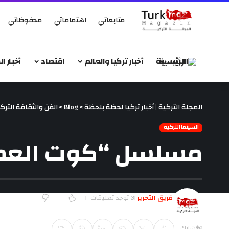
متابعاتي
اهتماماتي
محفوظاتي
الرئيسية
أخبار تركيا والعالم
اقتصاد
أخبار 
المجلة التركية | أخبار تركيا لحظة بلحظة
>
Blog
>
الفن والثقافة الترك
السينما التركية
مسلسل “كوت العمار
فريق التحرير
لا توجد تعليقات
آخر تحديث ديسمبر 30, 2017 5:34 م
شارك