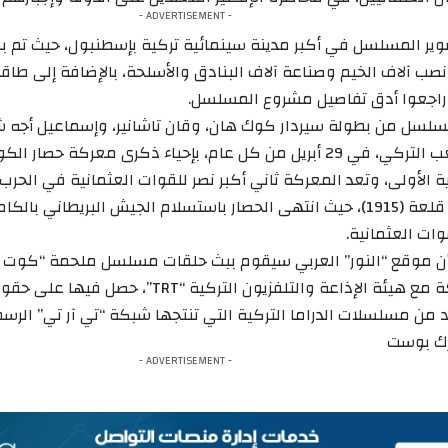
- ADVERTISEMENT -
ير المسلسل في أكبر مدينة سينمائية تركية بإسطنبول، حيث تم بن
سل من بطولة سيردار كوك هان، وقان تاشانير، وإسماعيل أجه شا
ويحتفل الشعب التركي، في 29 أبريل من كل عام، بإحياء ذكرى معركة ح
ة الأولى، وتعد المعركة ثاني أكبر نصر للقوات العثمانية في الحرب 
ات العثمانية.
 أن موقع “النور” العربي سيقوم ببث حلقات مسلسل ملحمة “كوت ا
اتفاقية شراكة مع هيئة الإذاعة والتلفزيون التر
 من مسلسلات الدراما التركية التي تنتجها شبكة “تي آر تي” الرسم
ترك بوست
- ADVERTISEMENT -