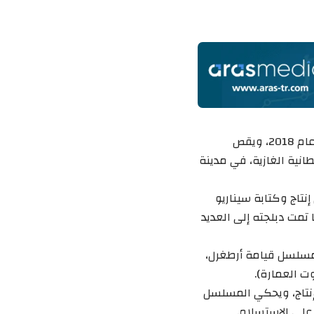
تعرض قناة “تي آر تي” مسلسل ملحمة “كوت العمارة”، بداية من شهر يناير في عام 2018، ويقص
انية الغازية، في مدينة
نتاج وكتابة سيناريو
تمت دبلجته إلى العديد
 مسلسل قيامة أرطغرل،
ت العمارة).
نتاج، ويحكي المسلسل
على الاستسلام.