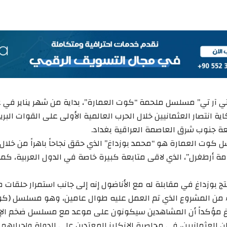
 انتصار العثمانيين خلال الحرب العالمية الأولى على القوات البريط
ة جنوب شرق العاصمة العراقية بغداد.
كوت العمارة هو “محمد بوزداغ” الذي حقق نجاحاً باهراً من خلال إ
 أرطغرل”، الذي لاقى متابعة كبيرة خاصة في الدول العربية، كما 
تج بوزداغ في مقابلة له مع الأناضول إنه إلى جانب استمرار حلقات
اء من المشروع الذي تم العمل عليه طوال عامين، وهو مسلسل (كو
غ مؤكداً أن المشاهدين سيكونون على موعد مع مسلسل ضخم الإ
ن العثمانيين، في محاصرة الإنكليز المعتدين على الدولة وإجبارهم 