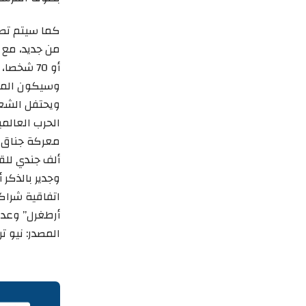
كما سيتم تصو
أو 70 شخصا، راجعوا أدق تفاصيل مشروع المسلسل.
وسيكون المسل
الحرب العالمي
ألف جندي للقو
وجدير بالذكر
أرطغرل” وعدد
المصدر: نيو 