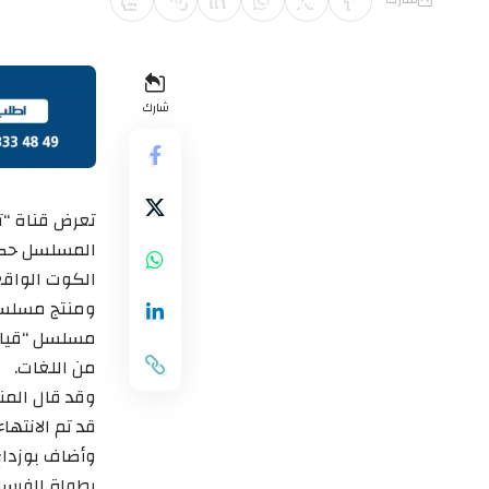
شارك
المسلسل حكاية
الكوت الواقع
ومنتج مسلسل 
مسلسل “قيامة
من اللغات.
وقد قال المن
قد تم الانته
وأضاف بوزدا
بطولة الفرسا