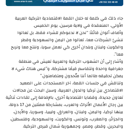
جاء ذلك في كلمة له خلال القمة الاقتصادية التركية العربية
الأولى، المنعقدة في ولاية مرسين، يوم الخميس.
وأضاف ألوان قائلاً: “نحن لا ندعوكم للشراء فقط، بل تعالوا
ننشئ الشركات معا، تعالوا من اليمن والسعودية وقطر
والكويت ولبنان وبلدان أخرى كي نعمل سويا، وننتج معا ونربح
معا”.
وأشار إلى أن الشعوب التركية والعربية تعيش في منطقة
جغرافية واحدة وتتقاسم قيمًا مشتركة، و”ليس هناك شيء لا
يمكن تحقيقه طالما أننا متّحدون ومتضامنون.”
وتناقش في جلسات القمة، آخر المستجدات على الصعيد
الاقتصادي بين تركيا والدول العربية، وسبل البحث عن مجالات
تعاون جديدة، وقضايا اقتصادية أخرى، بالإضافة إلى لقاءات ثنائية
بين رجال الأعمال الأتراك والعرب، بمشاركة ممثلين من 17 دولة،
بينها تركيا، واليمن، ولبنان، والعراق، وليبيا، وسوريا، والأردن،
والجزائر، والمغرب، وتونس، والكويت، والسعودية، وفلسطين،
والبحرين، وقطر، ومصر، وجمهورية شمال قبرص التركية.