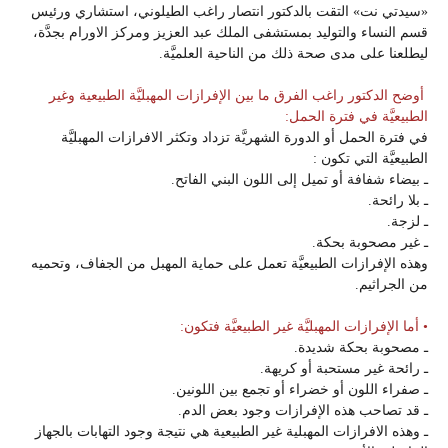
«سيدتي نت» التقت بالدكتور انتصار راغب الطيلوني، استشاري ورئيس
قسم النساء والتوليد بمستشفى الملك عبد العزيز ومركز الاورام بجدَّة،
ليطلعنا على مدى صحة ذلك من الناحية العلميَّة.
أوضح الدكتور راغب الفرق ما بين الإفرازات المهبليَّة الطبيعية وغير
الطبيعيَّة في فترة الحمل:
في فترة الحمل أو الدورة الشهريَّة تزداد وتكثر الافرازات المهبليَّة
الطبيعيَّة التي تكون :
ـ بيضاء شفافة أو تميل إلى اللون البني الفاتح.
ـ بلا رائحة.
ـ لزجة.
ـ غير مصحوبة بحكة.
وهذه الإفرازات الطبيعيَّة تعمل على حماية المهبل من الجفاف، وتحميه
من الجراثيم.
• أما الإفرازات المهبليَّة غير الطبيعيَّة فتكون:
ـ مصحوبة بحكة شديدة.
ـ رائحة غير مستحبة أو كريهة.
ـ صفراء اللون أو خضراء أو تجمع بين اللونين.
ـ قد تصاحب هذه الإفرازات وجود بعض الدم.
ـ وهذه الافرازات المهبلية غير الطبيعية هي نتيجة وجود التهابات بالجهاز