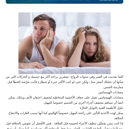
كلما تقدمت في العمر وفي سنوات الزواج، تشعرين براحة أكثر مع جسمك و الحركات التي من
شأنها أن تجعلك أصغر سنا ، ولكن حتى لو كنت الأكثر خبرة أو شطارة فأنت نعرّضة للخطأ قبل
ممارسة الجنس.
مضادات الهيستامين
مضادات الهيستامين تعمل على جفاف الأغشية المخاطية لتخفيف احتقان الأنف وبذلك، يمكن
أيضا أن تساهم بتجفيف أجزاء أخرى من الجسم خصوصا المهبل.
تناول الأطعمة الغنية بالتوابل الحارّة
يمكن لهذه الأغذية التأثير على رائحة المهبل خصوصاً الهالبينو كما أنها تسبب الغازات والانتفاخ.
الحلاقة
إذا كنت ممن يفضّلن تنظيف الأجزاء لحميمة قبل العلاقة ، فمن الأفضل أن تقومي بالحلاقة قبل
يوم لأنها ستقشّر الطبقة العليا من الجلد، مما يجعل المنطقة أكثر حساسية. كما ومكن أن تهيج