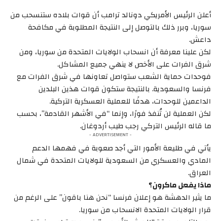
أعلن الرئيس الأمريكي دونالد ترامب أن قوات بلاده ستنسحب من
سوريا، وبرر ذلك بالتوصل إلى النتيجة المطلوبة في مكافحة
داعش.
لكن علينا معرفة أن انسحاب الولايات المتحدة من سوريا، ومن
شرق الفرات على الأخص لا ينهي جميع المشاكل.
فوحدات حماية الشعب ستواصل تعاونها في شرق الفرات مع
فرنسا والسعودية. بالنتيجة ستكون قوات هذين البلدين
الداعمين للوحدات، هدفًا للعملية العسكرية التركية.
لكن العملية لن تُنفذ فورًا، وإنما “في الأشهر القادمة”، بحسب
ما قاله الرئيس التركي رجب طيب أردوغان.
- ADVERTISEMENT -
يأتي في طليعة الأمور التي أجد صعوبة في فهمها الدعم
المادي والعسكري من السعودية للولايات المتحدة في شمال
العراق.
ماذا يفعل ماكرون؟
ما يثير الدهشة هو إعلان فرنسا “نحن هنا باقون” على الرغم من
قرار الولايات المتحدة الانسحاب من سوريا.