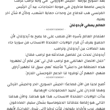
بعد التلويح بورقة “الجيش الأوروبي” في وجه ترامب غرقت
باريس عاصمة ماكرون في موجة احتجاجات، بيد أن الرئيس
الفرنسي هب للدفاع عن وحدات حماية الشعب، وكأن لا شأن آخر
يعنيه.
العالم يصغي لأردوغان
- ADVERTISEMENT -
اهتمام العالم بأسره الآن منصب على ما يصرح به أردوغان. لأن
الجميع يعرف أن قرار الولايات المتحدة الانسحاب من سوريا جاء
بعد اتصالات بين أردوغان وترامب.
أردوغان تحدث عن تفاصيل محادثته مع ترامب فقال:
“خلال الاتصال الهاتفي مع ترامب قال لي ’هل لكم أن تطهروا
هذه المنطقة من داعش؟’ فأجبته ’نعم، سبق لنا تطهير أراضٍ
منهم، المهم أن توفروا لنا الدعم اللوجستي اللازم’.
- ADVERTISEMENT -
أصبح لدينا من الآن فصاعدًا الجيش السوري الحر والجيش التركي
وهما قادران على تحييد المجموعات الإرهابية.
بدأت الولايات المتحدة الانسحاب، هذا هو هدفنا. والآن هدفنا
التالي هو إقامة علاقاتنا الدبلوماسية بشكل سليم. الصادقون
منهم، عرب وأكراد يقولون لتأتِ تركيا (إلى شرق الفرات)، لأنهم