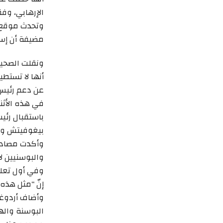
الإرهابي، وفق
وتحدث موقع ا
مضيفة أن إسرا
ونقلت الصحيفة
أنها لا تستطي
عن دعم رئيس ا
في هذه الأثنا
باستقبال رئي
بيغوفيتش ورئ
وأكدت مصادر ص
والبوسنيين ل
وفي أول تعلي
إنّ “مثل هذه 
وأضاف أردوغ
البوسنة والهر