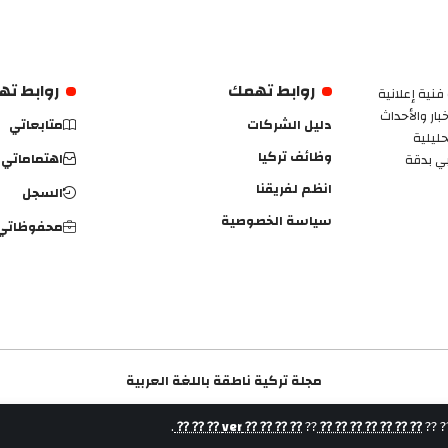
روابط تهمك
روابط ت
فنية إعلانية
ار والأحداث
دليل الشركات
متابعاتي
حليلية
وظائف تركيا
اهتماماتي
بي بدقة
انظم لفريقنا
السجل
سياسة الخصوصية
محفوظاتي
مجلة تركية ناطقة باللغة العربية
.
⁇ ⁇ ⁇ ⁇ ver ⁇ ⁇ ⁇
⁇
⁇ ⁇ ⁇ ⁇ ⁇ ⁇ ⁇
⁇ ⁇