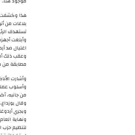
موجود هنا.. ف
هذا وكشفت وك
بلاغات من أت
تستهدف الرئي
وأبلغت أجهزة
اغتيال ضد أردو
وعقب ذلك أطل
مطابقة من م
وأشارت الأنا
وأسلوب عملية
من جانبه، أكد
وقال بوزداغ، 
ويجري أردوغان
ونهاية العام 
لتنظيم حزب ا