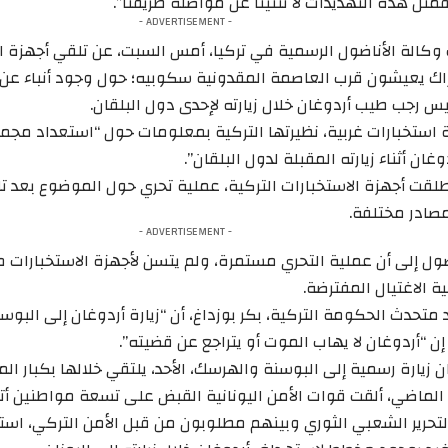
مثل هذه التهديدات لا تثنينا عن مواصلة طريقنا”.
- ADVERTISEMENT -
الة الأناضول الرسمية في تركيا، أمس السبت، عن تلقي أجهزة الا
راك يعيشون قرب العاصمة المقدونية سكوبيه؛ حول وجود أنباء عن 
س رجب طيب أردوغان خلال زيارته لإحدى دول البلقان.
 استخبارات غربية، نظيرتها التركية بمعلومات حول “استعداد مجمو
غان أثناء زيارته المقبلة لدول البلقان”.
قت أجهزة الاستخبارات التركية، عملية تحري حول الموضوع بعد 
صادر مختلفة.
- ADVERTISEMENT -
ضول إلى أن عملية التحري مستمرة، ولم يتسن لأجهزة الاستخبارات
 الاغتيال المفترضة.
 متحدث الحكومة التركية، بكر بوزداغ، أن “زيارة أردوغان إلى الب
إن “أردوغان لا يهاب الموت أو يتراجع عن قضيته”.
 زيارة رسمية إلى البوسنة والهرسك، الأحد، يلتقي خلالها بكبار ال
الماضي، ألقت قوات الأمن اليونانية القبض على تسعة مواطنين أترا
لتحرير الشعبي الثوري وبينهم مطلوبون من قبل الأمن التركي، است