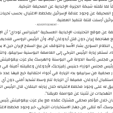
اً لما نقلته شبكة الجزيرة الإخبارية عن الصحيفة التركية.
لصحيفة عن وجود علاقة لإسرائيل بمخطط الاغتيال، بحسب تحريات ال
ئيل أرسلت قتلة لتنفيذ العملية.
- ADVERTISEMENT -
 عن موقع التحليلات الإخبارية العسكرية “فيتيرانس توداي” أن الإ
ع مهاجمة إيران دون قتل أردوغان أولا، وأن الرئيس الروسي فلاديمي
لنظام السوري بشار الأسد والتوقف عن بيع السلاح لإيران حين لا يك
ء، تستمر زيارة الرئيس التركي إلى العاصمة البوسنية سراييفو، والت
س مجلس رئاسة الدولة في البوسنة والهرسك بكر عزت بيغوفيتش 
يس مجلس الوزراء دينيس زفيزديك، لأردوغان وعقيلته أمينة في مط
حفية من سراييفو بدء الزيارة في أجواء احتفالية خرج فيها عدد كبي
استقبال أردوغان، مضيفة أن الزيارة تتم وسط تشديد أمني دون أي م
ق له على وجود مخطط لاغتياله خلال زيارته البلقان، قال الرئيس ا
التهديدات لن تثنينا عن مواصلة طريقنا”.
ان خلال مؤتمر صحفي مشترك عقده مع بكر عزت بيغوفيتش رئيس 
سك، أنه تلقى من جهاز الاستخبارات التركي، خبر وجود مخطط لاغتياله