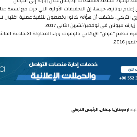
فيد بوجود مخطط لاستهداف أردوغان خلال زيارته إلى اليونان.
علام يونانية، حينها، إن التحقيقات الأولية التي جرت مع تسعة عنا
ي التركي، كشفت أن هؤلاء كانوا يخططون لتنفيذ عملية اغتيال ل
يارته لليونان في نوفمبر/تشرين الثاني 2017.
رة تنظيم “غولن” الإرهابي بالوقوف وراء المحاولة الانقلابية الفاش
ية:
اردوغان
البلقان
الرئيس التركي