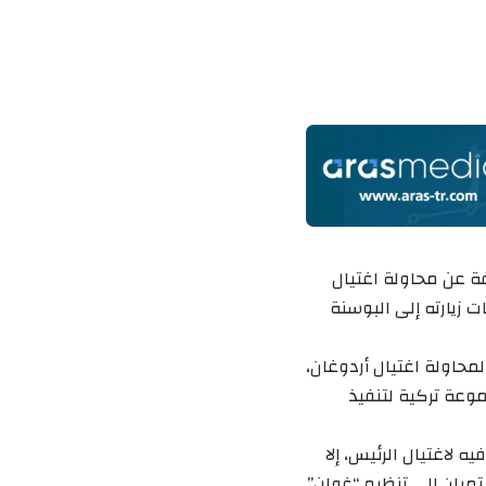
فة عن محاولة اغتيال
 زيارته إلى البوسنة
محاولة اغتيال أردوغان،
وعة تركية لتنفيذ
 لاغتيال الرئيس، إلا
ميان إلى تنظيم “غولن”