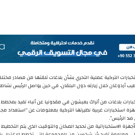
خبارات التركية عملية التحري بشأن بلاغات تلقتها من مصادر مختل
ب أردوغان خلال زيارته دول البلقان، في حين يواصل الرئيس نشاطات
بارات بلاغات من أتراك يعيشون في مقدونيا عن أنباء تفيد بمخطط ل
هزة استخبارات غربية نظيرتها التركية بمعلومات عن “استعداد مجم
ضد الرئيس”.
جهزة الاستخباراتية من تحديد المكان والتوقيت الذي يتم التخطيط فيه
ى معلومة تفيد بأن شخصين من المجموعة التي تخطط للاغتيال ينت