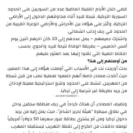
قضى خلال الأيام القليلة الماضية عدد من السوريين على الحدود
السورية التركية، نتيجة للبرد أثناء محاولتهم الدخول إلى الأراضي
التركية، وعُثر على هؤلاء بين الأحراش والأراضي الوعرة القريبة من
الحدود في ريف إدلب الشمالي.
واشترك جميعهم – يصل عددهم إلى 10 كان آخرهم اثنين يوم
أمس الخميس – بطريقة الوفاة نتيجة للبرد والجوع، بحسب
النقاط الطبية التي نقلوا إليها بعد العثور عليهم.
من أوصلهم إلى هنا؟
بحث أورينت نت في الأسباب التي أوصلت هؤلاء إلى هذا المصير،
حيث أكدت مصادر خاصة أنهم خضعوا لعملية نصب من قبل شبكة
من المهربين، تنشط على الحدود وتتبع استراتيجية معينة لإدخال
من يريد بطريقة غير شرعية إلى تركيا.
- ADVERTISEMENT -
وتضيف المصادر، أن هناك كراجاً في ريف منطقة سلقين يدخل
في نطاق سيطرة “هيئة تحرير الشام”، حيث يصل إليه من يريد
دخول تركيا ومن ثم يشتري بطاقة عبور سعرها 50 دولاراً أمريكياً
توصله حافلات من الكراج إلى نقطة التهريب ليستقبله المهرب