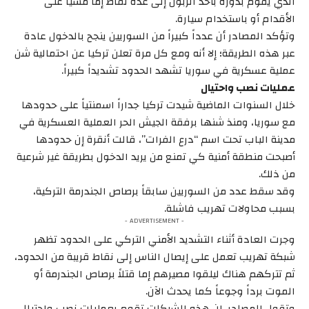
الذي يقوم بدوره بأخذ الزبون إلى عدة نقاط إما مشياً على
الأقدام أو باستخدام سيارة.
وتؤكد المصادر أن عدداً كبيراً من السوريين ينجح بالدخول عادة
عبر هذه الطريقة؛ إلا أنه ومع كل مرة تعلن تركيا عن احتمالية شن
عملية عسكرية في سوريا تشهد الحدود تشديداً كبيراً.
عمليات نصب واحتيال
خلال السنوات الماضية شيدت تركيا جداراً اسمنتياً على حدودها
مع سوريا، ومنذ شنها برفقة الجيش الحر العملية العسكرية في
مدينة الباب تحت اسم “درع الفرات”، قالت أنقرة إن حدودها
أصبحت منطقة أمنية كي تمنع من يريد الدخول بطريقة غير شرعية
من ذلك.
وقد سقط عدد من السوريين سابقاً برصاص الجندرمة التركية،
بسبب محاولات تهريب فاشلة.
- ADVERTISEMENT -
وجرت العادة أثناء التشديد الأمني التركي على الحدود تظهر
شبكة تهريب تعمل على إيصال الناس إلى نقاط قريبة من الحدود،
ثم تتركهم هناك ليلقوا مصيرهم إما قتلاً برصاص الجندرمة أو
الموت برداً وجوعاً كما يحدث الآن.
وتقول المصادر، إن هذه الشبكات تقوم بعمليات نصب واحتيال