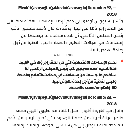
— Mevlüt Çavuşoğlu (@MevlutCavusoglu) December 22,
2018
وأشار تشاووش أوغلو إلى دعم تركيا للإصلاحات الاقتصادية التي
من المقرر إجراؤها في ليبيا، وأكّد أنه قال لأحمد معيتيق، نائب
رئيس المجلس الرئاسي، أن بلاده ستقدم ما بوسعها من
إسهامات في مجالات التعليم والصحة والبنى التحتية من أجل
إعادة نهوض ليبيا.
- ADVERTISEMENT -
ندعم الإصلاحات الاقتصادية التي من المقرر إجراؤها في #ليبيا.
قلنا للسيد أحمد معيتيق نائب رئيس المجلس الرئاسي أننا
سنقدم ما بوسعنا من إسهامات في مجالات التعليم والصحة
والبنى التحتية من أجل إعادة نهوض ليبيا.
pic.twitter.com/rmpCvhji8O
— Mevlüt Çavuşoğlu (@MevlutCavusoglu) December 22,
2018
وقال في تغريدة أخرى: “خلال اللقاء مع نظيري الليبي محمد
طاهر سيالة أعربت عن دعمنا للجهود التي تجري بتيسير من الأمم
المتحدة بغية التوصل إلى حل سياسي يقودها ويمتلك زمامها