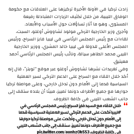
زادت تركيا في الآونة الأخيرة تركيزها على العلاقات مع حكومة
الوفاق الليبية، من خلال تكثيف الزيارات المتبادلة رفيعة
المستوى، وهو ما أثار تساؤلات حول الأسباب والأبعاد.
وأجرى وزير الخارجية التركي مولود تشاووش أوغلو، السبت،
لقاءات مع رئيس المجلس الرئاسي في ليبيا فايز السراج، ورئيس
المجلس الأعلى للدولة في ليبيا خالد المشري، ووزير الخارجية
الليبي محمد الطاهر سيالة، ونائب رئيس المجلس الرئاسي أحمد
معيتيق.
وفي تغريدات نشرها تشاووش أوغلو عبر موقع “تويتر”، قال إنه
أكد خلال اللقاء مع السراج على الدعم التركي لسير العملية
السياسية قدما إلى الأمام دون تدخل خارجي، وعلى مواصلة تركيا
حوارها مع جميع الأطراف دونما تمييز، مبينًا أن بلاده ستقف إلى
جانب الشعب الليبي في كافة الظروف.
خلال اللقاء مع السيد فايز السراج رئيس المجلس الرئاسي في
#ليبيا أكدت على الدعم التركي لسير العملية السياسية قدما
إلى الأمام دون تدخل خارجي، وأكدت على مواصلة تركيا حوارها
مع جميع الأطراف دونما تمييز. سنقف إلى جانب الشعب الليبي
في كافة الظروف. pic.twitter.com/aunhz0b553