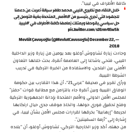
كافة الأطراف في ليبيا”.
خلال اللقاء مع نظيري الليبي محمد طاهر سيالة أعربت عن دعمنا
للجهود التي تجري بتيسير من #الأمم_المتحدة بغية التوصل إلى
حل سياسي يقودها ويمتلك زمامها كافة الأطراف في #ليبيا.
pic.twitter.com/sJErm4Ew5k
— Mevlüt Çavuşoğlu (@MevlutCavusoglu) December 22,
2018
وجاءت زيارة تشاووش أوغلو بعد يومين من زيارة وزير الداخلية
الليبي، فتحي باشاغا إلى العاصمة أنقرة، بحث خلالها التعاون
الأمني بين البلدين، والاستفادة من الخبرة التركية في تدريب
الشرطة الليبية.
ورأى تقرير في صحيفة “عربي21″، أن هذا التقارب بين حكومة
الوفاق الليبية وبين أنقرة جاء بالتزامن مع مطالبة قوات “حفتر”
لمجلس الأمن الدولي والأمم المتحدة بإدانة الجمهورية التركية
وفتح تحقيق فوري حولها، واتخاذ موقف جدي حيال ارتكابها
لجريمة “إرهابية” بخرقها لقرارات مجلس الأمن بشأن ليبيا، في
إشارة إلى “أزمة السفينتين”.
من جهته، أكد وزير الخارجية التركي، تشاووش أوغلو، أن “بلاده