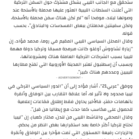
ستحقق مع الجانب الليبي بشكل مشترك حول السفن التركية
التي أعلنت السلطات الليبية العثور عليها محملة بالأسلحة عند
وصولها لبلاد، موضحا أنه “لم تكن هناك سفن محملة بالأسلحة،
ولكن سفينتين محملتان ببعض المسدسات والبنادق”، بحسب
قوله.
وقال المحلل السياسي الليبي المقيم في روما، محمد فؤاد، إن
“زيارة تشاووش أوغلو كانت مبرمجة مسبقا وتركيا دولة مهمة
لليبيا بسبب الشركات التركية العاملة هناك ومشروعاتها،
وبسبب أن إسطنبول تعتبر المدينة الأوروبية التي تفتح مطارها
لليبيين وعددهم هناك كبير”.
- ADVERTISEMENT -
ووفق “عربي21″، أشار فؤاد إلى أن “الدور السياسي التركي في
ليبيا محدود ولا تأثير له، أما علاقة التقارب بين الوفاق وأنقرة
باتهامات حفتر، فالأخير يحاول فقط إطلاق فقاعات إعلامية
للحصول على مكاسب كما حدث مع إيطاليا من قبل”.
وقال الصحفي والناشط الليبي من لندن، مختار كعبار، إن “ليبيا
تحتاج لتركيا أكثر خاصة بعد استقرارها بغض النظر من يحكم،
والزيارات رفيعة المستوى التي تمت مؤخرا بين الوفاق وأنقرة