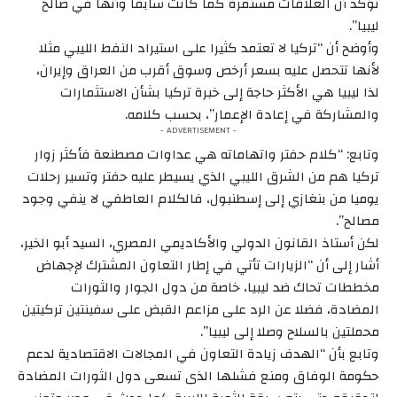
تؤكد أن العلاقات مستمرة كما كانت سابقا وأنها في صالح
ليبيا”.
وأوضح أن “تركيا لا تعتمد كثيرا على استيراد النفط الليبي مثلا
لأنها تتحصل عليه بسعر أرخص وسوق أقرب من العراق وإيران،
لذا ليبيا هي الأكثر حاجة إلى خبرة تركيا بشأن الاستثمارات
والمشاركة في إعادة الإعمار”، بحسب كلامه.
- ADVERTISEMENT -
وتابع: “كلام حفتر واتهاماته هي عداوات مصطنعة فأكثر زوار
تركيا هم من الشرق الليبي الذي يسيطر عليه حفتر وتسير رحلات
يوميا من بنغازي إلى إسطنبول، فالكلام العاطفي لا ينفي وجود
مصالح”.
لكن أستاذ القانون الدولي والأكاديمي المصري، السيد أبو الخير،
أشار إلى أن “الزيارات تأتي في إطار التعاون المشترك لإجهاض
مخططات تحاك ضد ليبيا، خاصة من دول الجوار والثورات
المضادة، فضلا عن الرد على مزاعم القبض على سفينتين تركيتين
محملتين بالسلاح وصلا إلى ليبيا”.
وتابع بأن “الهدف زيادة التعاون في المجالات الاقتصادية لدعم
حكومة الوفاق ومنع فشلها الذى تسعى دول الثورات المضادة