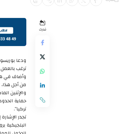
شارك
ودعا بوريسوف
ترغب بالعمل خ
وأضاف في هذا 
من أجل هذا، ل
والإثنين الماض
حماية الحدود
تركيا”.
البلجيكية بر
الدخول للمواط