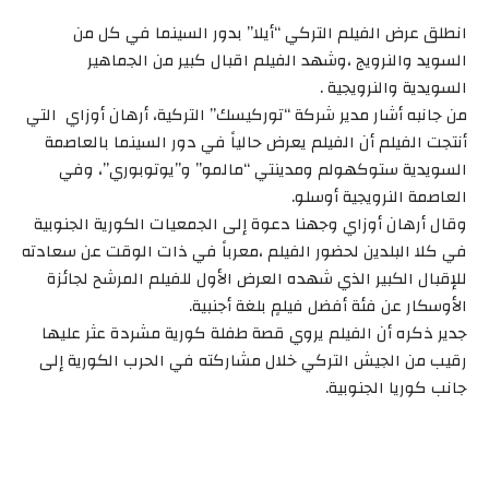
انطلق عرض الفيلم التركي “أيلا” بدور السينما في كل من
السويد والنرويج ،وشهد الفيلم اقبال كبير من الجماهير
السويدية والنرويجية .
من جانبه أشار مدير شركة “توركيسك” التركية، أرهان أوزاي التي
أنتجت الفيلم أن الفيلم يعرض حالياً في دور السينما بالعاصمة
السويدية ستوكهولم ومدينتي “مالمو” و”يوتوبوري”، وفي
العاصمة النرويجية أوسلو.
وقال أرهان أوزاي وجهنا دعوة إلى الجمعيات الكورية الجنوبية
في كلا البلدين لحضور الفيلم ،معرباً في ذات الوقت عن سعادته
للإقبال الكبير الذي شهده العرض الأول للفيلم المرشح لجائزة
الأوسكار عن فئة أفضل فيلمٍ بلغة أجنبية.
جدير ذكره أن الفيلم يروي قصة طفلة كورية مشردة عثر عليها
رقيب من الجيش التركي خلال مشاركته في الحرب الكورية إلى
جانب كوريا الجنوبية.