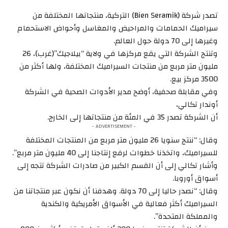
تصدر شركة (Bien Seramik) التركية، منتجاتها المختلفة من
سيراميك الحمامات والمراحيض والمغاسل وأحواض الاستحمام
وغيرها إلى 70 دولة حول العالم.
وتنتج الشركة التي يقع مركزها في ولاية “بيلاجيك”(غرب)، 26
مليون متر مربع من منتجات السيراميك المختلفة، ولها أكثر من
3500 مركز بيع.
وفي مقابلة صحفية، أوضح مدير الأدوات الصحية في الشركة
أوندار تكالي،
أن الشركة تصدر 35 في المئة من منتجاتها إلى الخارج.
- ADVERTISEMENT -
وقال: “ننتج سنويا 26 مليون متر مربع من المنتجات المختلفة
للسيراميك، واتخذنا خطوات لرفع إنتاجنا إلى 40 مليون متر مربع”.
وأشار تكالي إلى أن القسم الكبير من صادرات الشركة تتجه إلى
أسواق أوروبا.
وقال: “نصدر حاليا إلى 70 دولة. وهدفنا أن نكون عبر منتجاتنا من
السيراميك أكثر فعالية في الأسواق الأمريكية والكندية
والمملكة المتحدة”.