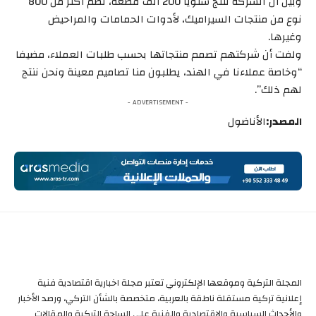
وبين أن الشركة تنتج سنويا 200 ألف قطعة، تضم أكثر من 800
نوع من منتجات السيراميك، لأدوات الحمامات والمراحيض
وغيرها.
ولفت أن شركتهم تصمم منتجاتها بحسب طلبات العملاء، مضيفا
“وخاصة عملاءنا في الهند، يطلبون منا تصاميم معينة ونحن ننتج
لهم ذلك”.
- ADVERTISEMENT -
المصدر:
الأناضول
المجلة التركية وموقعها الإلكتروني تعتبر مجلة اخبارية اقتصادية فنية
إعلانية تركية مستقلة ناطقة بالعربية، متخصصة بالشأن التركي، ورصد الأخبار
والأحداث السياسية والاقتصادية والفنية على الساحة التركية والمقالات