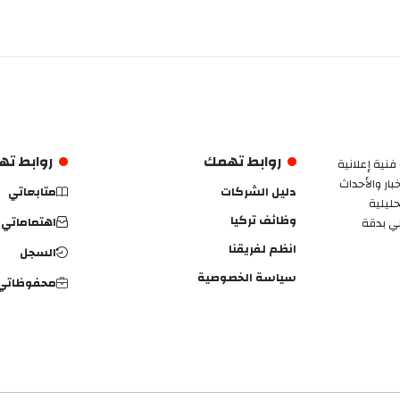
روابط تهمك
روابط ت
فنية إعلانية
ار والأحداث
دليل الشركات
متابعاتي
حليلية
وظائف تركيا
اهتماماتي
بي بدقة
انظم لفريقنا
السجل
سياسة الخصوصية
محفوظاتي