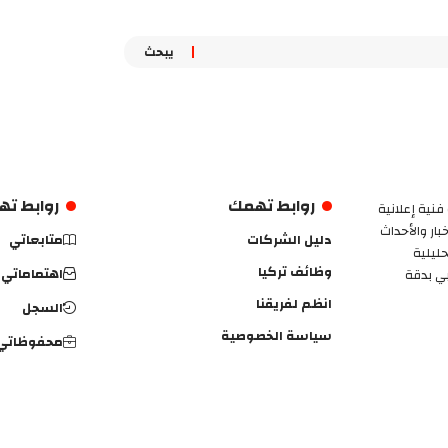
روابط تهمك
روابط ت
فنية إعلانية
ار والأحداث
دليل الشركات
متابعاتي
حليلية
وظائف تركيا
اهتماماتي
بي بدقة
انظم لفريقنا
السجل
سياسة الخصوصية
محفوظاتي