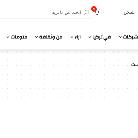
9
السجل
الشركات
في تركيا
آراء
فن وثقافة
منوعات
ست