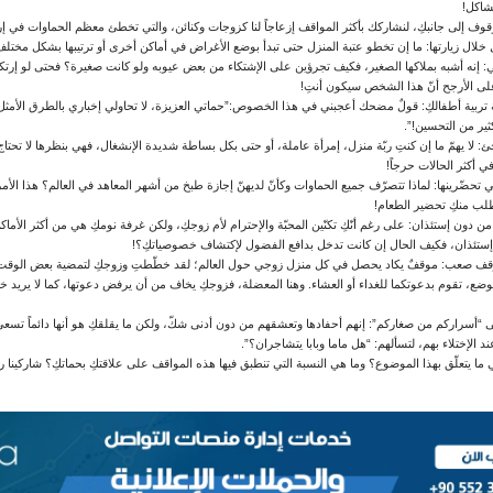
شاكل!
لوقوف إلى جانبكِ، لنشاركك بأكثر المواقف إزعاجاً لنا كزوجات وكنائن، والتي تخطئ معظم الحماوات في إرت
ل خلال زيارتها: ما إن تخطو عتبة المنزل حتى تبدأ بوضع الأغراض في أماكن أخرى أو ترتيبها بشكل مختلف،
ثالي: إنه أشبه بملاكها الصغير، فكيف تجرؤين على الإشتكاء من بعض عيوبه ولو كانت صغيرة؟ فحتى لو إرتكب
 الأرجح أنّ هذا الشخص سيكون أنتِ!
ية تربية أطفالكِ: قولٌ مضحك أعجبني في هذا الخصوص:”حماتي العزيزة، لا تحاولي إخباري بالطرق الأمثل ل
كثير من التحسين!”.
: لا يهمّ ما إن كنتِ ربّة منزل، إمرأة عاملة، أو حتى بكل بساطة شديدة الإنشغال، فهي بنظرها لا تحتاج 
 في أكثر الحالات حرجاً!
لتي تحضّرينها: لماذا تتصرّف جميع الحماوات وكأنّ لديهنّ إجازة طبخ من أشهر المعاهد في العالم؟ هذا الأمر 
طلب منكِ تحضير الطعام!
 دون إستئذان: على رغم أنّكِ تكنّين المحبّة والإحترام لأم زوجكِ، ولكن غرفة نومكِ هي من أكثر الأماكن
إستئذان، فكيف الحال إن كانت تدخل بدافع الفضول لإكتشاف خصوصياتكِ؟!
ف صعب: موقفٌ يكاد يحصل في كل منزل زوجي حول العالم؛ لقد خطّطتِ وزوجكِ لتمضية بعض الوقت س
لوضع، تقوم بدعوتكما للغداء أو العشاء. وهنا المعضلة، فزوجكِ يخاف من أن يرفض دعوتها، كما لا يريد
لى “أسراركم من صغاركم”: إنهم أحفادها وتعشقهم من دون أدنى شكّ، ولكن ما يقلقكِ هو أنها دائماً تس
الإختلاء بهم، لتسألهم: “هل ماما وبابا يتشاجران؟”.
 ما يتعلّق بهذا الموضوع؟ وما هي النسبة التي تنطبق فيها هذه المواقف على علاقتكِ بحماتكِ؟ شاركينا رأ