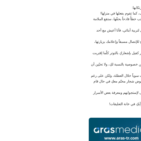
كابها:
 كما تقوم بفعلها في منزلها!
 خطأً فادحاً بحقّها، ستقع الملامة
تربية أبنائي، فأنا أعيش مع أحد
للإتصال مسبقاً وإعلامك بزيارتها،
كفيل بإشعاركِ بالتوتر كلّما إقتربت
 خصوصية بالنسبة لكِ، ولا تحبّين أن
وياً خلال العطلة، ولكن على رغم
 خوض شجار محتّم معكِ في حال قام
عى لإستجوابهم ومعرفة بعض الأسرار
يكِ في خانة التعليقات!