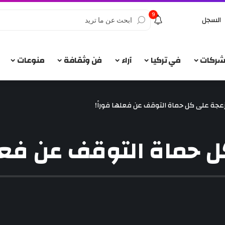
9
السجل
الشركات
في تركيا
آراء
فن وثقافة
منوعات