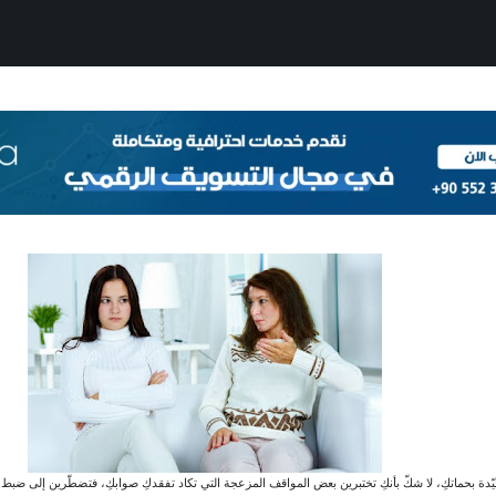
ّدة بحماتكِ، لا شكّ بأنكِ تختبرين بعض المواقف المزعجة التي تكاد تفقدكِ صوابكِ، فتضطّرين إلى ضبط أعص