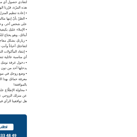
لتفادي حصول أي م
هذه المرّة، قرّرنا ا
• إعادة تنظيم المنز
• الظنّ بأنّ إبنها م
على شخص آخر، وعلى
• الإملاء عليكِ بكيف
أبنائكِ، وهو يحتاج لل
• زيارتكِ بشكل مفاجئ
لتفاجئكِ أحياناً وأنتِ
• إنتقاد المأكولات ا
أي مناسبة عائلية تت
• دخول غرفة نومكِ من
يدخلها أحد من دون 
• وضع زوجكِ في موق
معرفة حماتكِ بهذا ا
بالموافقة!
• محاولة الإطلّاع ع
عن منزلك الزوجي عند 
هل توافقينا الرأي في