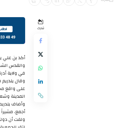
شارك
أكد بن علي ي
والقدس الشرق
في ولاية أدرن
وقال يلدريم ف
على واقع مخت
المدينة وشعب
وأضاف يلدريم
أجمع، مشيراً
ولفت أن دولت
لتقر الجمعية 