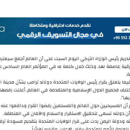
لدريم رئيس الوزراء التركي اليوم السبت على أن العالم أجمع سيعت
ية عاصمة لها، وذلك خلال كلمة له في المؤتمر العام السادس لحز
ة.
يما يتعلق بقرار رئيس الولايات المتحدة دونالد ترامب بشأن مدينة ال
لف فجميع الدول الإسلامية والمتقدمة في العالم، أعلنت رفضها 
ها”.
 أن المسيحيين حول العالم والمسلمين رفضوا القرار ودافعوا عنه 
 أن دولته تسعى لتحقيق الاستقرار والسلام والآمان في المنطقة.
ه ودولة اليمن ردت على قرار الولايات المتحدة بتقديم مسودة ترف
العامة للأمم المتحدة برفض الإعلان وقراره نهائياً.