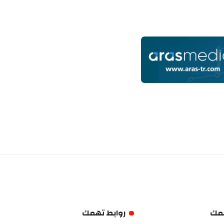
همك
روابط تهمك