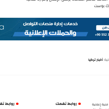
رك بوست
ية:
أخبار تركيا
روابط تهمك
روابط ت
فنية إعلانية