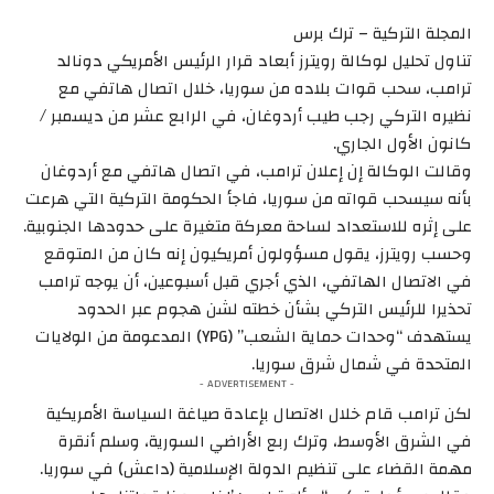
المجلة التركية – ترك برس
تناول تحليل لوكالة رويترز أبعاد قرار الرئيس الأمريكي دونالد
ترامب، سحب قوات بلاده من سوريا، خلال اتصال هاتفي مع
نظيره التركي رجب طيب أردوغان، في الرابع عشر من ديسمبر /
كانون الأول الجاري.
وقالت الوكالة إن إعلان ترامب، في اتصال هاتفي مع أردوغان
بأنه سيسحب قواته من سوريا، فاجأ الحكومة التركية التي هرعت
على إثره للاستعداد لساحة معركة متغيرة على حدودها الجنوبية.
وحسب رويترز، يقول مسؤولون أمريكيون إنه كان من المتوقع
في الاتصال الهاتفي، الذي أجري قبل أسبوعين، أن يوجه ترامب
تحذيرا للرئيس التركي بشأن خطته لشن هجوم عبر الحدود
يستهدف “وحدات حماية الشعب” (YPG) المدعومة من الولايات
المتحدة في شمال شرق سوريا.
- ADVERTISEMENT -
لكن ترامب قام خلال الاتصال بإعادة صياغة السياسة الأمريكية
في الشرق الأوسط، وترك ربع الأراضي السورية، وسلم أنقرة
مهمة القضاء على تنظيم الدولة الإسلامية (داعش) في سوريا.