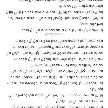
الإسلامية هُزمت إلى حد كبير.
وقال ترامب للجنود الأمريكيين “لقد هزمناهم. لقد دار بيني وبين
الرئيس أردوغان حديثا طيبا وأبدى رغبته في القضاء عليهم أيضا
وسيقوم بذلك”.
بالنسبة لتركيا قرار ترامب فرصة ومخاطرة في آن واحد.
- ADVERTISEMENT -
فقد شكت أنقرة بشدة وعلى مدار سنوات من أن الولايات
المتحدة، حليفتها في حلف شمال الأطلسي، اختارت وحدات
حماية الشعب المسلحة لتكون شريكتها الرئيسية على الأرض في
سوريا ضد تنظيم الدولة الإسلامية. وتقول تركيا إن الوحدات
جماعة إرهابية مرتبطة بحزب العمال الكردستاني.
الانسحاب الأمريكي سيترك على الأرجح الجيش التركي حرا في
مواجهة وحدات حماية الشعب وإبعادها عن الحدود الممتدة
لمسافة 500 كيلومتر دون أن يواجه مخاطر مواجهة مع القوات
الأمريكية.
ويزيل الانسحاب كذلك سببا رئيسيا في الأزمة الدبلوماسية التي
نشبت العام الجاري بين البلدين.
لكنه يفتح أيضا مساحة سورية أكبر كثيرا مما توقعت تركيا أن