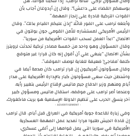
وقال مسؤول تركي “سأله ترامب: ’إذا سحبنا قواتنا، هل
بوسعكم القضاء على داعش؟‘. وقال إن أردوغان أجاب بأن
القوات التركية قادرة على إنجاز المهمة.”
وأبلغه ترامب على الفور قائلًا “إذن عليكم القيام بذلك”. وقال
الرئيس الأمريكي لمستشاره للأمن القومي جون بولتون في
الاتصال “ابدأ العمل لسحب القوات الأمريكية من سوريا”.
وقال المسؤول وهو واحد من خمسة مصادر تركية تحدثت لرويترز
بشأن الاتصال “ينبغي علي أن أقول إنه كان قرارا غير متوقع.
كلمة ’مفاجئ‘ ضعيفة للغاية لوصف الموقف”.
وقال مسؤولون أمريكيون إن قرار ترامب كان صدمة أيضا في
واشنطن حيث سعى مسؤولون كبار بالإدارة الأمريكية على مدار
أيام ومنهم وزير الدفاع جيم ماتيس لإقناع الرئيس بتغيير رأيه.
وعندما أصر ترامب على موقفه، استقال ماتيس ومسؤول كبير
آخر ينسق الحرب على تنظيم الدولة الإسلامية هو بريت ماكغورك.
- ADVERTISEMENT -
وفي زيارة لقاعدة جوية أمريكية في العراق قبل أيام، قال ترامب
إن قادة الجيش طلبوا مرارا تمديد عمل المهمة العسكرية
الأمريكية في سوريا التي يصل قوامها إلى ألفي عسكري،
موضحا أنه رفض طلباتهم في النهاية لقناعته بأن الدولة