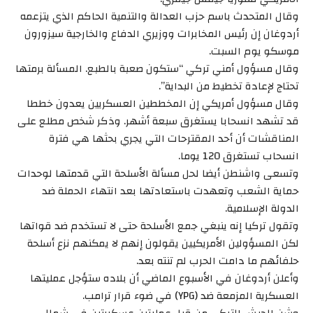
وقال المتحدث باسم حزب العدالة والتنمية الحاكم الذي يتزعمه
أردوغان إن رئيس المخابرات ووزيري الدفاع والخارجية سيزورون
موسكو يوم السبت.
وقال مسؤول أمني تركي “ستكون صعبة بالطبع. المسألة برمتها
تحتاج لإعادة تخطيط من البداية”.
وقال مسؤول أمريكي إن المخططين العسكريين يعدون خططا
قد تشهد انسحابا يستغرق سبعة أشهر. وذكر شخص مطلع على
المناقشات أن أحد المقترحات التي يجري بحثها هي فترة
انسحاب تستغرق 120 يوما.
وتسعى واشنطن أيضا لحل مسألة الأسلحة التي قدمتها لوحدات
حماية الشعب وتعهدت باستعادتها بعد انتهاء الحملة ضد
الدولة الإسلامية.
وتقول تركيا إنه ينبغي جمع الأسلحة حتى لا تستخدم ضد قواتها
لكن المسؤولين الأمريكيين يقولون إنهم لا يمكنهم نزع أسلحة
حلفائهم ما دامت الحرب لم تنته بعد.
وأعلن أردوغان في الأسبوع الماضي أن بلاده ستؤجل عمليتها
العسكرية المزمعة ضد (YPG) في ضوء قرار ترامب.