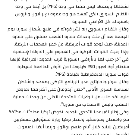
تشغلها ويضعها ليس فقط في وجه (YPG) بل أيضا في وجه
النظام السوري الذي تعهد هو وداعموه الإيرانيون والروس
باسترداد كل الأراضي السورية.
وقال النظام السوري إنه نشر قواته في منبج بشمال سوريا يوم
الجمعة بعد أن حثت وحدات حماية الشعب دمشق على حماية
المدينة، حيث توجد قوات أمريكية، من خطر الهجمات التركية.
وإذا رغبت القوات التركية في الهجوم على الدولة الإسلامية
في آخر جيب لها بالأراضي السورية قرب الحدود العراقية فإنها
ستحتاج أولا لعبور 250 كيلومترا من الأرض الخاضعة لسيطرة
قوات سوريا الديمقراطية بقيادة (YPG).
وقال سونر جاجايتاي مدير البرنامج التركي بمعهد واشنطن
لسياسة الشرق الأدنى “حصل أردوغان على أكثر مما تفاوض
عليه. لقد طلب من الولايات المتحدة التخلي عن وحدات حماية
الشعب وليس الانسحاب من سوريا”.
وفي إطار تقييمها للتحدي الجديد، تخوض تركيا محادثات مكثفة
مع واشنطن وموسكو. وتنتظر تركيا زيارة مسؤولين عسكريين
أمريكيين للبلاد خلال أيام منهم بولتون وربما أيضا المبعوث
الأمريكي لسوريا جيمس جيفري.