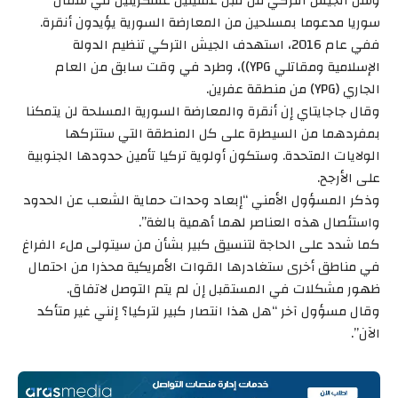
وشن الجيش التركي من قبل عمليتين عسكريتين في شمال
سوريا مدعوما بمسلحين من المعارضة السورية يؤيدون أنقرة.
ففي عام 2016، استهدف الجيش التركي تنظيم الدولة
الإسلامية ومقاتلي YPG))، وطرد في وقت سابق من العام
الجاري (YPG) من منطقة عفرين.
وقال جاجايتاي إن أنقرة والمعارضة السورية المسلحة لن يتمكنا
بمفردهما من السيطرة على كل المنطقة التي ستتركها
الولايات المتحدة. وستكون أولوية تركيا تأمين حدودها الجنوبية
على الأرجح.
وذكر المسؤول الأمني “إبعاد وحدات حماية الشعب عن الحدود
واستئصال هذه العناصر لهما أهمية بالغة”.
كما شدد على الحاجة لتنسيق كبير بشأن من سيتولى ملء الفراغ
في مناطق أخرى ستغادرها القوات الأمريكية محذرا من احتمال
ظهور مشكلات في المستقبل إن لم يتم التوصل لاتفاق.
وقال مسؤول آخر “هل هذا انتصار كبير لتركيا؟ إنني غير متأكد
الآن”.