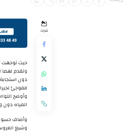
شارك
حيث توجهت أس
وتقدم لهما ا
دون استجابة 
ففوجئ لجيران
وأوضح اللواء
المياه دون وج
وأضاف حسونة 
وشيع العروسين