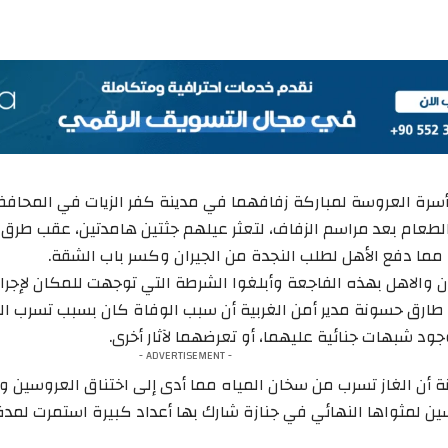
رة العروسة لمباركة زفافهما في مدينة كفر الزيات في المحافظة
لطعام بعد مراسم الزفاف، لتعثر عيلهم جثتين هامدتين، عقب طرق
مما دفع الأهل لطلب النجدة من الجيران وكسر باب الشقة.
 والاهل بهذه الفاجعة وأبلغوا الشرطة التي توجهت للمكان لإجراء 
 طارق حسونة مدير أمن الغربية أن سبب الوفاة كان بسبب تسرب ا
ود شبهات جنائية عليهما، أو تعرضهما لآثار أخرى.
- ADVERTISEMENT -
أن الغاز تسرب من سخان المياه مما أدى إلى اختناق العروسين وو
 لمثواها النهائي في جنازة شارك بها أعداد كبيرة استمرت لمدة 3 ساعات