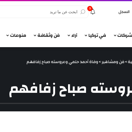
9
السجل
الشركات
في تركيا
آراء
فن وثقافة
منوعات
ية
>
فن ومشاهير
>
وفاة أحمد حلمي وعروسته صباح زفافهم
روسته صباح زفافهم