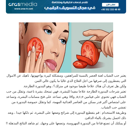
يعتبر حب الشباب لعنة العصر بالنسبة للمراهقين، ومشكلة كبيرة يواجهونها، ناهيك عن الاموال
التي يضطرون إلى صرفها من اجل العلاج الذي غالبا ما يكون غالي الثمن.
ولكن هل تعرف أن هناك علاجا طبيعيا موجود في منزلك؟، وهو البندورة الطازجة.
تعتبر شرحات البندورة الطازجة علاجا مفيدا للبشرة، فهي تمنحك بشرة ناعمة، وتقلل من حب
الشباب فهي تحتوي على فيتامين a,c,e, وb6. وهي تساعد على فتح مسامات البشرة، وتساعد
على امتصاص أكبر قدر ممكن من العناصر الغذائية المهمة، كما وتقلل حموضة البندورة من
تفشي حب الشباب.
وطريقة الاستخدام : قم بتقطيع البندورة إلى شرائح وضعها على البشرة، ثم دلكها جيدا ، وبعد
ذلك اغسل بشرتك بالماء الدافئ.
أو يمكنك أن تصنع قناعا من البندورة المهروسة، وتضعها على وجهك. ثم شاهد النتائج المذهلة !!