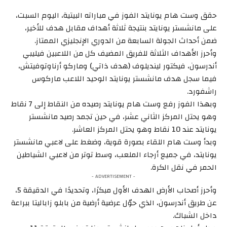
حقق وست هام يونايتد الفوز في مباراته البيتية، اليوم السبت،
على مانشستر يونايتد بنتيجة ثلاثة أهداف مقابل هدف للأخير،
ضمن أحداث الجولة السابعة من الدوري الإنجليزي الممتاز.
وأحرز الأهداف الثلاثة للفريق المضيف كل من اللاعبين فيليبي
أندرسون، فيكتور لينديلوف (هدف ذاتي) وماركو أرناوتوفيتش،
فيما سجل هدف مانشستر يونايتد الوحيد اللاعب ماركوس
راشفورد.
وبهذا الفوز رفع وست هام يونايتد رصيده من النقاط إلى 7 نقاط
وهو يحتل المركز الثاني عشر، في حين تجمد رصيد مانشستر
يونايتد عند 10 نقاط وهو يحتل المركز العاشر.
وبدأ وست هام اللقاء بصورة قوية، وضغط على لاعبي مانشستر
يونايتد، في جميع أرجاء الملعب، وسط توتر من لاعبي الشياطين
الحمر في نقل الكرة.
- ADVERTISEMENT -
وأحرز أصحاب الأرض الهدف الأول مبكرًا، وتحديدًا في الدقيقة 5،
عن طريق أندرسون، الذي حوّل عرضية أرضية من بابلو زاباليتا ببراعة
داخل الشباك.