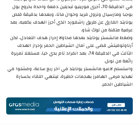
في الدقيقة 70، أجرى مورينيو تبديلين دفعة واحدة بخروج بول
بوجبا ومارسيال ونزول فريد وخوان ماتا، وبعدها بدقيقة قلص
يونايتد الفارق عن طريق راشفورد الذي أحرز الهدف بكعبه، بعد
عرضية متقنة من لوك شاو.
وضغط مانشستر يونايتد بعدها محاولا إحراز هدف التعادل، لكن
أرناوتوفيتش قضى على آمال الشياطين الحمر بإحراز الهدف
الثالث في الدقيقة 74، بعد انفراد تام بدي خيا، مستغلا تمريرة
رائعة من نوبل.
واستسلم لاعبو مانشستر يونايتد في آخر ربع ساعة، وفشلوا في
تهديد مرمى الهامرز بهجمات خطيرة، لينتهي اللقاء بخسارة
الشياطين الحمر.