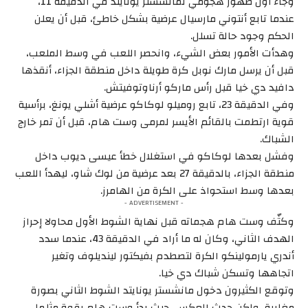
وجاء أول ظهور هجومي لمانشستر يونايتد في الدقيقة 11،
عندما تابع أنتوني مارسيال عرضية بشكل خاطئ، قبل أن يعلن
الحكم وجود حالة تسلل.
وهدأت الأمور بعض الشيء، وانحصر اللعب في وسط الملعب،
قبل أن يرسل مارك نوبل كرة طويلة داخل منطقة الجزاء، أنقذها
دافيد دي خيا قبل رأس ماركو أرناوتوفيتش.
وفي الدقيقة 23، تابع روميلو لوكاكو عرضية أشلي يونغ، برأسية
قوية ارتطمت بالقائم الأيسر لمرمى وست هام، قبل أن تمر خارج
الشباك.
وفشل بعدها لوكاكو في استغلال خطأ عيسى ديوب داخل
منطقة الجزاء، بالدقيقة 27 بعد عرضية من لوك شاو، ليهدأ اللعب
بعدها وسط استحواذ على الكرة من الهامرز.
- ADVERTISEMENT -
وكثّف وست هام هجماته قبل نهاية الشوط الأول محاولا إحراز
الهدف الثاني، وكان له ما أراد في الدقيقة 43، عندما سدد
أندري يارمولينكو الكرة لتصطدم بفيكتور لينديلوف وتغير
اتجاهها وتسكن شباك دي خيا.
وتوقع الكثيرون دخول مانشستر يونايتد الشوط الثاني بصورة
مغايرة، ولكن حدث العكس، حيث بدأ وست هام بقوة مثلما