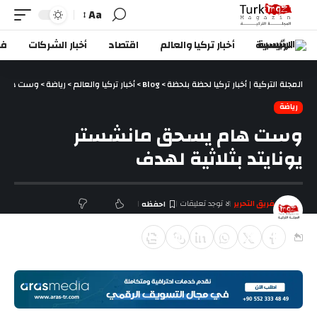
Aa
الرئيسية
أخبار تركيا والعالم
اقتصاد
أخبار الشركات
في
المجلة التركية | أخبار تركيا لحظة بلحظة
>
Blog
>
أخبار تركيا والعالم
>
رياضة
>
وست هام يس
رياضة
وست هام يسحق مانشستر
يونايتد بثلاثية لهدف
فريق التحرير
لا توجد تعليقات
آخر تحديث سبتمبر 29, 2018 8:06 م