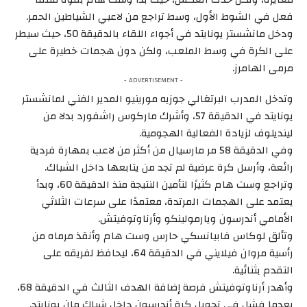
فعل في الشوط الأول، وسط تراجع من لاعبي الشياطين الحمر.
ودخل مانشستر يونايتد في أجواء اللقاء بالدقيقة 50، حيث سيطر
على الكرة في وسط الملعب، ولكن دون هجمات خطيرة على
مرمى الهامرز.
- ADVERTISEMENT -
وتدخل المدرب البرتغالي جوزيه مورينيو المدير الفني لمانشستر
يونايتد في الدقيقة 57، وأشرك ماركوس راشفورد بدلا من
لينديلوف لزيادة الفعالية الهجومية.
وفي الدقيقة 58 مر مارسيال من أكثر من لاعب بمهارة فردية
رائعة، وأرسل كرة عرضية لم تجد من يتابعها داخل الشباك.
وتراجع وست هام كثيرًا لتأمين النتيجة منذ الدقيقة 60، وبدأ
يعتمد على الهجمات المرتدة، معتمدًا على سرعات الثلاثي
الأمامي أندرسون ويارمولينكو وأرناوتوفيتش.
وتألق لوكاس فابيانسكي حارس وست هام وأنقذ مرماه من
رأسية مروان فيلايني في الدقيقة 64، ليحافظ لفريقه على
التقدم بثنائية.
وأهدر أرناوتوفيتش فرصة إضافة الهدف الثالث في الدقيقة 68،
بعدما فشل في تحويل كرة أندرسون داخل شباك مان يونايتد.