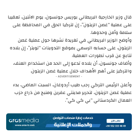
قال وزير الخارجية البريطاني بوريس جونسون، يوم الاثنين، تعقيبا
على عملية “غصن الزيتون”، إن لتركيا الحق في المحافظة على
سلامة وأمن وحدوها.
وأوضح الوزير البريطاني في تغريدة نشرها حول عملية غصن
الزيتون، على حسابه الرسمي بموقع التدوينات “تويتر”، إن بلاده
تتابع عن قرب تطورات العملية.
وأضاف جونسون، أن بلاده تدعو إلى الحد من استخدام العنف،
والتركيز على أهم الأهداف خلال عملية غصن الزيتون.
- ADVERTISEMENT -
وأعلن الرئيس التركي رجب طيب أردوغان، السبت الماضي، بدء
عملية غصن الزيتون، لتحرير مدينتي عفرين ومنبج من ذراع حزب
العمال الكردستاني “بي كي كي”.