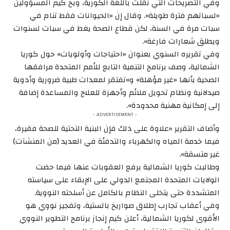
وفي التصريحات التي نقلت باللغة الكورية، وبخ كيم المسؤولين
«لسباتهم فترة طويلة». وقال إن «الحيوانات فقط تنام في
سبات مرة في السنة، لكن قطاع الصحة يغط في سبات لسنوات
ويطلق شعارات فارغة».
وفي تقريره السنوي بعنوان «احتياجات وأولويات» حول كوريا
الشمالية، وصف برنامج التنمية التابع للأمم المتحدة مرافقها
الصحية بأنها «غير مؤهلة» و»تفتقر لمعدات طبية ضرورية وأدوية
صيدلانية ونظام تحويل ملائم وأجهزة للعلاج والمساعدة إضافة
إلى إمكانية مهنية محدودة».
- ADVERTISEMENT -
وأضاف التقرير «علاوة على ذلك فإن البنية التحتية للصحة فقيرة،
فيما خدمة المياه والكهرباء والتدفئة في العديد (من المنشآت)
غير متسقة».
وطالبت كوريا الشمالية برفع العقوبات عنها فيما حضت
الولايات المتحدة المجتمع الدولي على الإبقاء على سياسته
المتشددة حتى يتخلى النظام بالكامل عن أسلحته النووية.
وفي أعقاب تجارب إطلاق صواريخ بالستية، وتفجير نووي هو
الأقوى لكوريا الشمالية، أعلن كيم إنجاز برنامج التطوير النووي