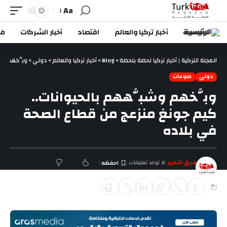
Aa
الرئيسية
أخبار تركيا والعالم
اقتصاد
أخبار الشركات
في
المجلة التركية | أخبار تركيا لحظة بلحظة
>
Blog
>
أخبار تركيا والعالم
>
دولي
>
وبَّخهم وش
دولي
منوعات
وبَّخهم وشبَّههم بالحيوانات..
كيم جونغ منزعج من قطاع الصحة
في بلاده
فريق التحرير
لا توجد تعليقات
آخر تحديث ديسمبر 16, 2025 6:44 م