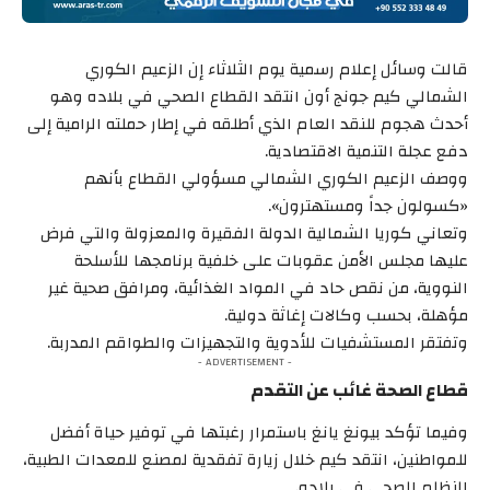
قالت وسائل إعلام رسمية يوم الثلاثاء إن الزعيم الكوري
الشمالي كيم جونج أون انتقد القطاع الصحي في بلاده وهو
أحدث هجوم للنقد العام الذي أطلقه في إطار حملته الرامية إلى
دفع عجلة التنمية الاقتصادية.
ووصف الزعيم الكوري الشمالي مسؤولي القطاع بأنهم
«كسولون جداً ومستهترون».
وتعاني كوريا الشمالية الدولة الفقيرة والمعزولة والتي فرض
عليها مجلس الأمن عقوبات على خلفية برنامجها للأسلحة
النووية، من نقص حاد في المواد الغذائية، ومرافق صحية غير
مؤهلة، بحسب وكالات إغاثة دولية.
وتفتقر المستشفيات للأدوية والتجهيزات والطواقم المدربة.
- ADVERTISEMENT -
قطاع الصحة غائب عن التقدم
وفيما تؤكد بيونغ يانغ باستمرار رغبتها في توفير حياة أفضل
للمواطنين، انتقد كيم خلال زيارة تفقدية لمصنع للمعدات الطبية،
النظام الصحي في بلاده.