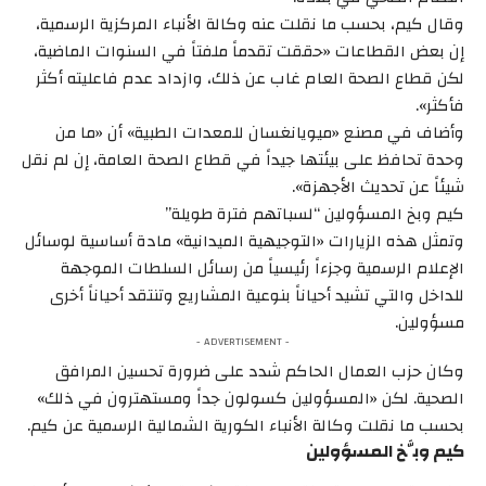
وقال كيم، بحسب ما نقلت عنه وكالة الأنباء المركزية الرسمية،
إن بعض القطاعات «حققت تقدماً ملفتاً في السنوات الماضية،
لكن قطاع الصحة العام غاب عن ذلك، وازداد عدم فاعليته أكثر
فأكثر».
وأضاف في مصنع «ميويانغسان للمعدات الطبية» أن «ما من
وحدة تحافظ على بيئتها جيداً في قطاع الصحة العامة، إن لم نقل
شيئاً عن تحديث الأجهزة».
كيم وبخ المسؤولين “لسباتهم فترة طويلة”
وتمثل هذه الزيارات «التوجيهية الميدانية» مادة أساسية لوسائل
الإعلام الرسمية وجزءاً رئيسياً من رسائل السلطات الموجهة
للداخل والتي تشيد أحياناً بنوعية المشاريع وتنتقد أحياناً أخرى
مسؤولين.
- ADVERTISEMENT -
وكان حزب العمال الحاكم شدد على ضرورة تحسين المرافق
الصحية. لكن «المسؤولين كسولون جداً ومستهترون في ذلك»
بحسب ما نقلت وكالة الأنباء الكورية الشمالية الرسمية عن كيم.
كيم وبَّخ المسؤولين