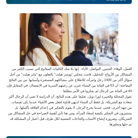
العمل، الوفاء، الجنس، التواصل، الآباء.. إنها بلا شك الكلمات المفاتيح التي تسبب الكثير من
المشاكل بين الأزواج. للتحليل، قامت مجلتي “وومنز هيلث” بالتعاون مع “مانز هيلث” من أجل
سؤال أكثر من 1400 رجل وامرأة، للاطلاع على مشاكلهم المستمرة وأسبابها. من بين النتائج
المفاجئة؛ أن 53 في المائة من النساء عبرن عن رغبتهم السرية في الانفصال، في المقابل فإن
44 في المائة من الرجال لم يفكروا في الأمر مطلقا.
تقول المحللة والخبيرة لورا دويل، تعليقا على هذه النتائج، أن الدراسة لا تعني أن الرجال أكثر
سعادة مع الشريكة، بل فقط أن النساء لديهن قابلية لفعل بعض الأشياء عندما يكن تعيسات.
من جهة أخرى، فحتى عندما يجرح الرجل، لا يقوم بالتفكير في إعدام العلاقة بأكملها، بل
يستمرون في التفكير بكيفية إسعاد المرأة، ومن هنا تأتي أهمية الصراحة في حل المشاكل بين
الشريكان، وضرورة إيضاح الأسباب والحاجات النفسية لكل طرف قبل اعتبار أن المشكلة قد
تم حلها وتجاوزها.