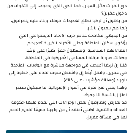
درع الفرات ماثل للعيان، فما الذي الذي يدعوها إلى التخوف من
دخول عفرين؟
من يظنون أن تركيا تطلق تهديدات جوفاء وبناء عليه يتصرفون،
إنما هم يلعبون بالنار.
من البديهي مكافحة عناصر حزب الاتحاد الديمقراطي الذي
يؤذون سكان المنطقة وحتى الأكراد الذين لا تعجبهم
انتماءاتهم السياسية، ويشكلون خطرًا كبيرًا على تركيا.
وكذلك ضرورة عرقلة المساعي الأمريكية في المنطقة.
قلنا إن تركيا أصبحت في مواجهة مباشرة مع الولايات المتحدة
في عفرين، ولنقل أيضًا إن واشنطن سوف تقدم على خطوة إلى
الوراء (وهناك مؤشرات على ذلك).
وهذا يعني فتح ثغرة في أسوار الإمبريالية، ما سيكون مصدر
اعتزاز بالنسبة لنا جميعًا.
قد نعارض وتعارضون بعض الإجراءات التي تقدم عليها حكومة
العدالة والتنمية، لكنني أعتقد أن من واجبنا جميعًا تقديم الدعم
لها في مسألة عفرين.