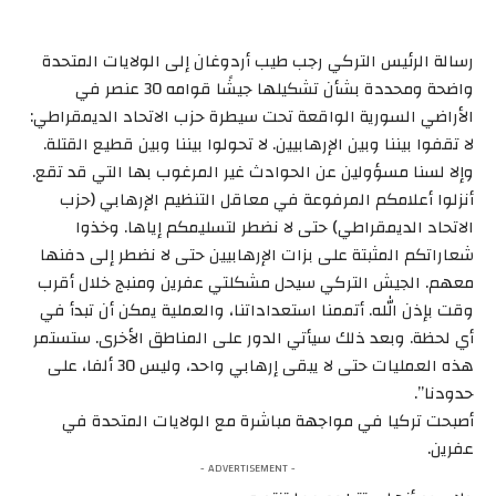
رسالة الرئيس التركي رجب طيب أردوغان إلى الولايات المتحدة
واضحة ومحددة بشأن تشكيلها جيشًا قوامه 30 عنصر في
الأراضي السورية الواقعة تحت سيطرة حزب الاتحاد الديمقراطي:
لا تقفوا بيننا وبين الإرهابيين. لا تحولوا بيننا وبين قطيع القتلة.
وإلا لسنا مسؤولين عن الحوادث غير المرغوب بها التي قد تقع.
أنزلوا أعلامكم المرفوعة في معاقل التنظيم الإرهابي (حزب
الاتحاد الديمقراطي) حتى لا نضطر لتسليمكم إياها. وخذوا
شعاراتكم المثبتة على بزات الإرهابيين حتى لا نضطر إلى دفنها
معهم. الجيش التركي سيحل مشكلتي عفرين ومنبج خلال أقرب
وقت بإذن الله. أتممنا استعداداتنا، والعملية يمكن أن تبدأ في
أي لحظة. وبعد ذلك سيأتي الدور على المناطق الأخرى. ستستمر
هذه العمليات حتى لا يبقى إرهابي واحد، وليس 30 ألفا، على
حدودنا”.
أصبحت تركيا في مواجهة مباشرة مع الولايات المتحدة في
عفرين.
- ADVERTISEMENT -