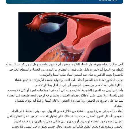
كيف يمكن للفتاة معرفة هل غشاء البكارة موجود أم لا بدون طبيب، وهل نزول كميات كبيرة أو
(قطع من الدم) أثناءالدورة دليل على فقدان الغشاء، ما المدى بين الغشاء والسطح الخارجى
للجسم؟تجيب الدكتورة هناء عبد المنعم أستاذ طب النسا والتوليد…
تجيب الدكتورة هناء عبد المنعم أستاذ طب النسا والتوليد جامعة الأزهر قائلة: “يقع غشاء
البكارة على بعد 2 سم من سطح الجسم، أى إلى الداخل بمقدار 2 سم .
وأما عن نزول دم الدورة الشهرية أشارت هناء إلى أنه حتى لو بكميات كبيرة أو كتل فلا يسبب
فض للغشاء، ولا يعنى على الإطلاق فقدان الغشاء، وذلك يرجع لوجود فتحة طبيعية فى الغشاء
تساعد على خروج دم الحيض، ولا يعنى دم الحيض إذا كان كثيفا أو كتلاً أنه يؤدى لفقدان
الغشاء.
أضافت أنه يمكن معرفة وجود الغشاء من خلال فحص المهبل، حيث يتم الضغط على الجلد
الموجود أسفل الفرج لأسفل، حيث يساعد ذلك على إظهار الغشاء، ثم من خلال النظر بداخل
المهبل يتضح وجود الغشاء لونه روز أو وردى وعلى شكل هلال أو دائرى، وبه فتحة لمرور
الحيض، وتنصح هناء بعدم القلق طالما لم يحدث إدخال جسم بعمق داخل المهبل فلا يحدث