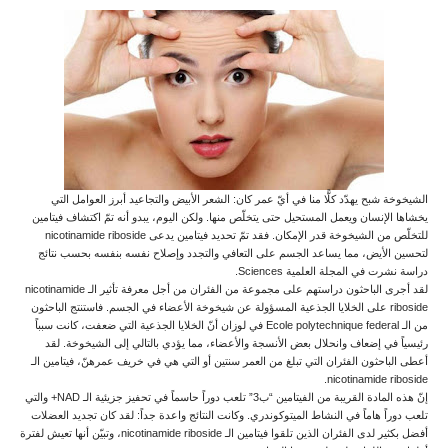
الشيخوخة شبح يهدّد كلًّا منا في أيّ عمر كان: الشعر الأبيض والتجاعيد أبرز العوامل التي
يخشاها الإنسان ويعمل المستحيل حتى يتخلّص منها. ولكن اليوم، يبدو أنه تمّ اكتشاف فيتامين
للتخلّص من الشيخوخة قدر الإمكان. فقد تمّ تحديد فيتامين يدعى nicotinamide riboside
لتحسين الأيض، مما يساعد الجسم على التعافي والتجدد وإصلاح نفسه بنفسه بحسب نتائج
دراسة نشرت في المجلة العلمية Sciences.
لقد أجرى الباحثون دراستهم على مجموعة من الفئران من أجل معرفة تأثير الـ nicotinamide
riboside على الخلايا الجذعية المسؤولة عن شيخوخة الأعضاء في الجسم. فاستنتج الباحثون
من الـ Ecole polytechnique federal في لوزان أنّ الخلايا الجذعية التي ضعفت، كانت سبباً
رئيسياً في إضعاف وانحلال بعض الأنسجة والأعضاء، مما يؤدي بالتالي إلى الشيخوخة. لقد
أعطى الباحثون الفئران التي تبلغ من العمر سنتين أو التي هي في خريف عمرهنّ، فيتامين الـ
nicotinamide riboside.
إنّ هذه المادة القريبة من الفيتامين “ب3” تلعب دوراً حاسماً في تحفيز جزيئية الـ NAD+ والتي
تلعب دوراً هاماً في النشاط الميتوكوندري. وكانت النتائج واعدة جداً: لقد كان تجديد العضلات
أفضل بكثير لدى الفئران الذين تلقوا فيتامين الـ nicotinamide riboside، وتبيّن أنها تعيش لفترة