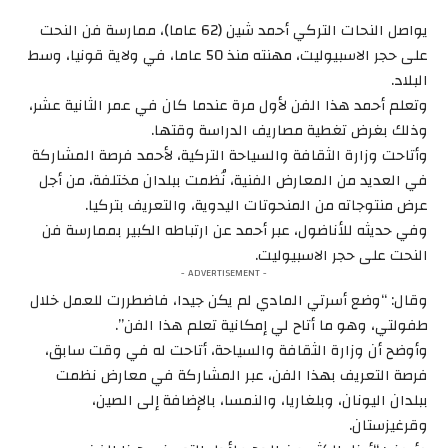
يواصل النحات التركي أحمد شين (62 عاما)، ممارسة فن النحت
على حجر الاسبيوليت، مهنته منذ 50 عاما، في ولاية قونيا، وسط
البلاد.
وتعلم أحمد هذا الفن لأول مرة عندما كان في عمر الثانية عشر،
وذلك بغرض تغطية مصاريف الدراسة وقتها.
وأتاحت وزارة الثقافة والسياحة التركية، لأحمد فرصة المشاركة
في العديد من المعارض الفنية، نُظمت ببلدان مختلفة، من أجل
عرض منتوجاته من المنحوتات اليدوية، والتعريف بتركيا.
وفي حديثه للأناضول، عبر أحمد عن ارتباطه الكبير بممارسة فن
النحت على حجر الاسبيوليت.
- ADVERTISEMENT -
وقال: “وضع أسرتي المادي لم يكن جيدا، فاضطررت للعمل خلال
طفولتي، وهو ما أتاح لي إمكانية تعلم هذا الفن”.
وأوضح أن وزارة الثقافة والسياحة، أتاحت له في وقت سابق،
فرصة التعريف بهذا الفن، عبر المشاركة في معارض نظمت
ببلدان اليونان، وبلغاريا، والنمسا، بالإضافة إلى الصين،
وقرغيزستان.