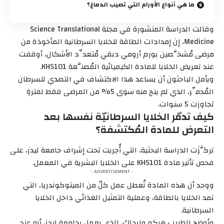
ما هي أنواع الأورام التي تصيب الدماغ؟
وقالت الدراسة المنشورة في مجلة Science Translational
Medicine، إن إمدادات الطاقة للخلايا السرطانية المأخوذة من
مرضى مُشخَّصين بورم أرومي دبقي مُتعدِّد الأشكال، أوقفت
عند تعريض الخلايا للمادة الكيميائية المُصنَّعة KHS101.
ويأمل الباحثون أن يساعد هذا الاكتشاف في التصدي للسرطان
المُدمِّر، الذي لم ينج منه سوى 5% من المرضى فقط لفترةٍ
تجاوزت 5 سنوات.
كيف تدمّر الخلايا السرطانيّة نفسها بعد
التعرض للمادة المُكتشفة؟
تركَّزَت الدراسة البحثية، التي أُجريت تحت إشراف جامعة ليدز، على
فحص تأثير مادة KHS101 على الخلايا البشرية في المعمل.
- ADVERTISEMENT -
ووجد أن هذه المادة تُعطل عمل كلّ من الميتوكوندريا، التي
تمد الخلايا بالطاقة، وعملية التمثيل الغذائي داخل الخلايا
السرطانية.
وأوضح الطبيب هيكو وارداك، الذي يعمل بجامعة ليدز، أنه عند