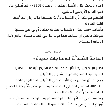
البدء بالبحث كان الأطباء يظنون أن مادة KHS101 قد تُبطِئ من
نمو الورم الأرومي الدبقي.
لكنهم فوجئوا بأن الخلايا دمَّرَت نفسها ذاتياً إبان تعرُّضها
لتلك المادة.
وأضاف: «يعد هذا الاكتشاف بمثابة خطوةٍ أولى في عمليةٍ
طويلة، ونأمل أن يساعد هذا يوماً ما في تمديد أعمار الناس أثناء
الرعاية الصحية».
- ADVERTISEMENT -
الحاجة المُلِحَّة لـ»علاجات جديدة»
اختبر الباحثون أيضاً تأثير هذه المادة الكيميائية على الخلايا
السرطانية المنقولة من البشر إلى الفئران.
ووجدوا أن معدل نمو الأورام في الفئران المعالجة بمادة
KHS101، انخفض لحوالي النصف تقريباً، مع عدم تأثُّر خلايا الدماغ
الطبيعية بتعرُّضها لهذه المادة.
وتعقيباً على النتائج، قال البروفيسور ريتشارد جيلبيرتسون، خبير
أورام الدماغ في مركز أبحاث السرطان بالمملكة المتحدة: