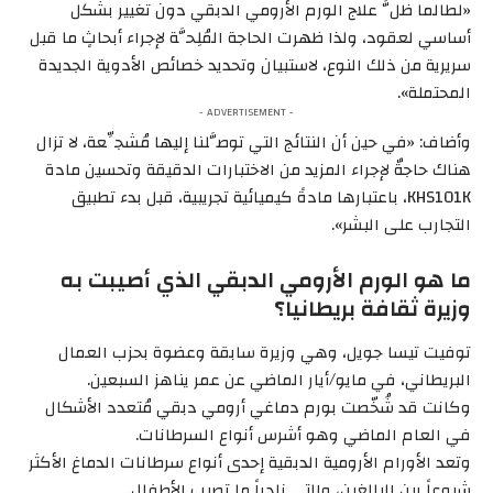
«لطالما ظلَّ علاج الورم الأرومي الدبقي دون تغيير بشكل
أساسي لعقود، ولذا ظهرت الحاجة المُلِحَّة لإجراء أبحاثٍ ما قبل
سريرية من ذلك النوع، لاستبيان وتحديد خصائص الأدوية الجديدة
المحتملة».
- ADVERTISEMENT -
وأضاف: «في حين أن النتائج التي توصَّلنا إليها مُشجِّعة، لا تزال
هناك حاجةٌ لإجراء المزيد من الاختبارات الدقيقة وتحسين مادة
KHS101K، باعتبارها مادةً كيميائية تجريبية، قبل بدء تطبيق
التجارب على البشر».
ما هو الورم الأرومي الدبقي الذي أصيبت به
وزيرة ثقافة بريطانيا؟
توفيت تيسا جويل، وهي وزيرة سابقة وعضوة بحزب العمال
البريطاني، في مايو/أيار الماضي عن عمر يناهز السبعين.
وكانت قد شُخّصت بورم دماغي أرومي دبقي مُتعدد الأشكال
في العام الماضي وهو أشرس أنواع السرطانات.
وتعد الأورام الأرومية الدبقية إحدى أنواع سرطانات الدماغ الأكثر
شيوعاً بين البالغين، والتي نادراً ما تصيب الأطفال.