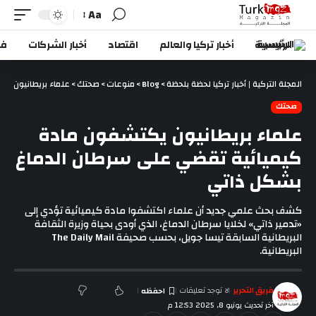
Aa
الرئيسية
أخبار تركيا والعالم
اقتصاد
أخبار الشركات
في
المجلة التركية | أخبار تركيا لحظة بلحظة
>
Blog
>
منوعات
>
صحتك
>
علماء بريطانيون ي
صحتك
علماء بريطانيون يكتشفون مادة
كيميائية تقضي على سرطان الدماغ
بشكل ذاتي
كشف بحث علمي جديد أن علماء اكتشفوا مادة كيميائية تؤدي إلى
«تدمير ذاتي» لخلايا سرطان الدماغ، الذي أودى بحياة وزيرة الثقافة
البريطانية السابقة تيسا جويل، بحسب صحيفة The Daily Mail
البريطانية.
فريق التحرير
لا توجد تعليقات
آخر تحديث يونيو 8, 2025 12:53 م