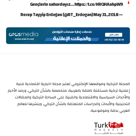
Gençlerle sahurdayız… https://t.co/HRQHAahpW9
— Recep Tayyip Erdoğan (@RT_Erdogan) May 31, 2018
المجلة التركية وموقعها الإلكتروني تعتبر مجلة اخبارية اقتصادية فنية
إعلانية تركية مستقلة ناطقة بالعربية، متخصصة بالشأن التركي، ورصد الأخبار
والأحداث السياسية والاقتصادية والفنية على الساحة التركية والمقالات
التحليلية والأبحاث والدراسات المتعلقة بالشأن التركي، وينشرها للعالم
العربي بدقة وموضوعية.