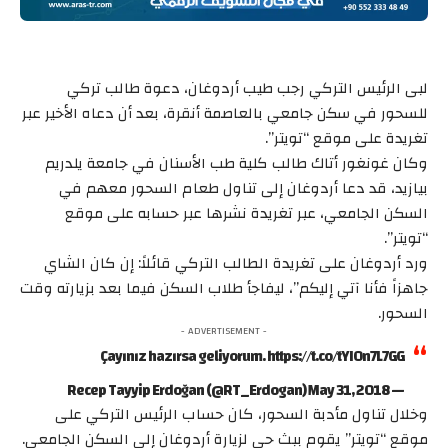
لبى الرئيس التركي رجب طيب أردوغان، دعوة طالب تركي
للسحور في سكن جامعي بالعاصمة أنقرة، بعد أن دعاه الأخير عبر
تغريدة على موقع “تويتر”.
وكان غونغور أتاك طالب كلية طب الأسنان في جامعة يلدريم
بيازيد، قد دعا أردوغان إلى تناول طعام السحور معهم في
السكن الجامعي، عبر تغريدة نشرها عبر حسابه على موقع
“تويتر”.
ورد أردوغان على تغريدة الطالب التركي قائلاً: إن كان الشاي
جاهزاً فأنا آتي إليكم”، ليفاجأ طلاب السكن فيما بعد بزيارته وقت
السحور.
- ADVERTISEMENT -
Çayınız hazırsa geliyorum. https://t.co/tYI0n7L7GG
— Recep Tayyip Erdoğan (@RT_Erdogan) May 31, 2018
وخلال تناول مأدبة السحور، كان حساب الرئيس التركي على
موقع “تويتر” يقوم ببث حي لزيارة أردوغان إلى السكن الجامعي.