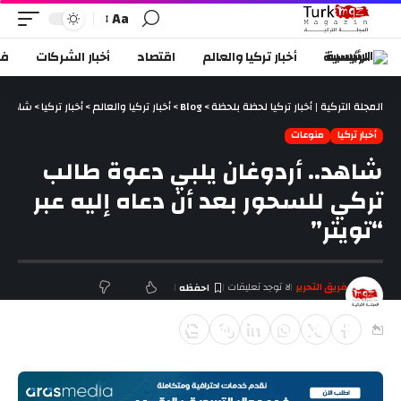
Aa
الرئيسية
أخبار تركيا والعالم
اقتصاد
أخبار الشركات
في
المجلة التركية | أخبار تركيا لحظة بلحظة
>
Blog
>
أخبار تركيا والعالم
>
أخبار تركيا
>
شاهد.. 
أخبار تركيا
منوعات
شاهد.. أردوغان يلبي دعوة طالب
تركي للسحور بعد أن دعاه إليه عبر
“تويتر”
فريق التحرير
لا توجد تعليقات
آخر تحديث ديسمبر 16, 2025 6:44 م