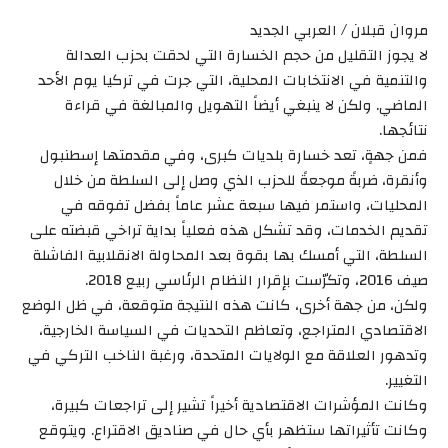
مروان قبلان / العربي الجديد
لا يجوز التقليل من حجم الخسارة التي لحقت بحزب العدالة
والتنمية في الانتخابات المحلية، التي جرت في تركيا يوم الأحد
الماضي. ولكن لا ينبغي أيضاً التهويل والمبالغة في قراءة
نتائجها.
فمن جهةٍ، تعد خسارة بلديات كبرى، وفي مقدمتها إسطنبول
وأنقرة، ضربةً موجعةً للحزب الذي وصل إلى السلطة من خلال
المحليات، واستمر فيها سبعة عشر عاماً بفضل تفوقه في
تقديم الخدمات، وقد تشكل هذه فعلياً بداية تراخي قبضته على
السلطة، التي أمسك بها بقوة بعد المحاولة الانقلابية الفاشلة
صيف 2016، وتكرّست بإقرار النظام الرئاسي ربيع 2018.
ولكن، من جهة أخرى، كانت هذه النتيجة متوقعة، في ظل الوضع
الاقتصادي المتراجع، وتعاظم التحديات في السياسة الخارجية،
وتدهور العلاقة مع الولايات المتحدة، ورغبة الناخب التركي في
التغيير.
وكانت المؤشرات الاقتصادية أخيراً تشير إلى تراجعات كبيرة،
وكانت تأثيراتها ستظهر بأي حال في صناديق الاقتراع. ويتوقع