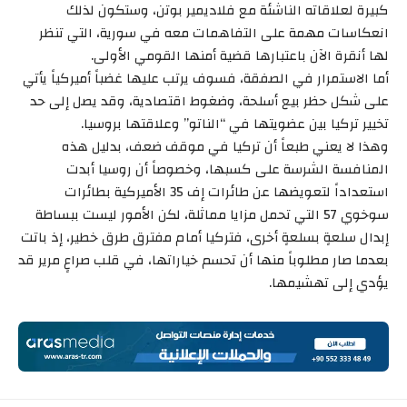
كبيرة لعلاقاته الناشئة مع فلاديمير بوتن، وستكون لذلك
انعكاسات مهمة على التفاهمات معه في سورية، التي تنظر
لها أنقرة الآن باعتبارها قضية أمنها القومي الأولى.
أما الاستمرار في الصفقة، فسوف يرتب عليها غضباً أميركياً يأتي
على شكل حظر بيع أسلحة، وضغوط اقتصادية، وقد يصل إلى حد
تخيير تركيا بين عضويتها في “الناتو” وعلاقتها بروسيا.
وهذا لا يعني طبعاً أن تركيا في موقف ضعف، بدليل هذه
المنافسة الشرسة على كسبها، وخصوصاً أن روسيا أبدت
استعداداً لتعويضها عن طائرات إف 35 الأميركية بطائرات
سوخوي 57 التي تحمل مزايا مماثلة، لكن الأمور ليست ببساطة
إبدال سلعةٍ بسلعةٍ أخرى، فتركيا أمام مفترق طرق خطير، إذ باتت
بعدما صار مطلوباً منها أن تحسم خياراتها، في قلب صراعٍ مرير قد
يؤدي إلى تهشيمها.