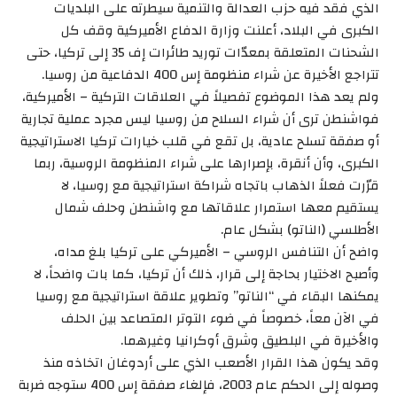
الذي فقد فيه حزب العدالة والتنمية سيطرته على البلديات
الكبرى في البلاد، أعلنت وزارة الدفاع الأميركية وقف كل
الشحنات المتعلقة بمعدّات توريد طائرات إف 35 إلى تركيا، حتى
تتراجع الأخيرة عن شراء منظومة إس 400 الدفاعية من روسيا.
ولم يعد هذا الموضوع تفصيلاً في العلاقات التركية – الأميركية،
فواشنطن ترى أن شراء السلاح من روسيا ليس مجرد عملية تجارية
أو صفقة تسلح عادية، بل تقع في قلب خيارات تركيا الاستراتيجية
الكبرى، وأن أنقرة، بإصرارها على شراء المنظومة الروسية، ربما
قرّرت فعلاً الذهاب باتجاه شراكة استراتيجية مع روسيا، لا
يستقيم معها استمرار علاقاتها مع واشنطن وحلف شمال
الأطلسي (الناتو) بشكل عام.
واضح أن التنافس الروسي – الأميركي على تركيا بلغ مداه،
وأصبح الاختيار بحاجة إلى قرار، ذلك أن تركيا، كما بات واضحاً، لا
يمكنها البقاء في “الناتو” وتطوير علاقة استراتيجية مع روسيا
في الآن معاً، خصوصاً في ضوء التوتر المتصاعد بين الحلف
والأخيرة في البلطيق وشرق أوكرانيا وغيرهما.
وقد يكون هذا القرار الأصعب الذي على أردوغان اتخاذه منذ
وصوله إلى الحكم عام 2003، فإلغاء صفقة إس 400 ستوجه ضربة