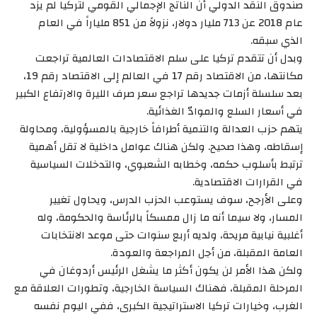
صندوق النقد الدولي أن الناتج الإجمالي القومي لتركيا لم يزد
عام 2018 عن 713 مليار دولار، نزولاً من 851 ملياراً في العام
الذي سبقه.
وبدل أن تتقدم تركيا على سلم الاقتصادات العالمية تراجعت
مكانتها، من الاقتصاد رقم 17 في العالم إلى الاقتصاد رقم 19،
بعد سلسلة أزمات جديدها تراجع سعر صرف الليرة والارتفاع الكبير
في أسعار السلع والموادّ الغذائية.
يتهم حزب العدالة والتنمية أطرافاً خارجية بالمسؤولية، ومحاولة
إسقاطه، وهذا صحيح. ولكن هناك عوامل داخلية لا تقل أهمية
ترتبط بأسلوب حكمه، وخطابه الشعبوي، والتدخلات السياسية
في القرارات الاقتصادية.
وعلى الأرجح، سوف يستوعب الحزب الدرس، ويحاول تغيير
المسار، ولا سيما أنه ما زال ممسكاً بالرئاسة والحكومة، وله
أغلبية نيابية مريحة، ولديه أربع سنوات حتى موعد الانتخابات
العامة المقبلة، من أجل المراجعة والعودة.
ولكن هذا الأمر لن يكون أكثر ما يشغل الرئيس أردوغان في
المرحلة المقبلة، فهناك السياسة الخارجية، وتطورات العلاقة مع
الغرب، وخيارات تركيا الاستراتيجية الكبرى، ففي اليوم نفسه