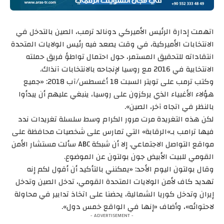
اتهمت إدارة الرئيس الأميركي دونالد ترمب، الصين بالتدخل في
الانتخابات الأميركية، في وقت يصعد فيه رئيس الولايات المتحدة
انتقاداته للتحقيق المستمر، حول احتمال تواطؤ فريق حملته
الانتخابية في 2016 مع روسيا لإنجاحه بالانتخابات آنذاك.
وكتب ترمب على تويتر السبت 18 أغسطس/آب 2018: «جميع
هؤلاء الأغبياء الذي يركزون على روسيا، ينبغي عليهم أن يبدأوا
بالنظر في اتجاه آخر، الصين».
لكن هذه التغريدة مرت مرور الكرام وسط سلسلة تغريدات ندد
فيها ترامب بـ»الرقابة» التي تمارس على شخصيات محافظة على
مواقع التواصل الاجتماعي. إلا أن شبكة ABC سألت مستشار الأمن
القومي للبيت الأبيض جون بولتون عن الموضوع.
وقال بولتون اليوم الأحد: «يمكنني بالتأكيد أن أقول لكم إنه
تهديد كاف لأمن الولايات المتحدة القومي، تدخل الصين وتدخل
إيران وتدخل كوريا الشمالية، يحضنا على اتخاذ تدابير في محاولة
لاحتوائه»، وأضاف «إنها في الواقع خمس دول».
- ADVERTISEMENT -