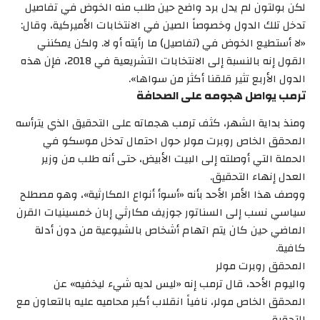
لكن بولتون لم يدل برد واضح حين طلب منه الخوض في تفاصيل
تدخل تلك الدول وخصوصاً الصين في الانتخابات الأميركية، وقال:
«لا أستطيع الخوض في (تفاصيل) ما رأيته أو لا. ولكن يمكنني
القول إنه بالنسبة إلى الانتخابات التشريعية في 2018، فإن هذه
الدول الأربع تثير قلقنا أكثر من سواها».
ترمب يواصل هجومه على الصحافة
ومنذ بداية الشهر، كثف ترمب هجماته على التحقيق الذي يترأسه
المحقق الخاص روبرت مولر حول احتمال تدخل موسكو في
الحملة التي أوصلته إلى البيت الأبيض، حتى أنه طلب من وزير
العدل إنهاء التحقيق.
ووصف هذا الأمر الأحد بأنه «أسوأ أنواع المكارثية»، وهو مصطلح
سياسي نسب إلى السناتور جوزيف مكارثي إبان خمسينيات القرن
الماضي حين كان يتم اتهام أشخاص بالشيوعية من دون أدلة
كافية.
المحقق روبرت مولر
واليوم الأحد، قال ترمب إنه «ليس لديه شيء ليخفيه» عن
المحقق الخاص مولر، نافياً انقلاب أكبر محاميه عليه بالتعاون مع
التحقيق.