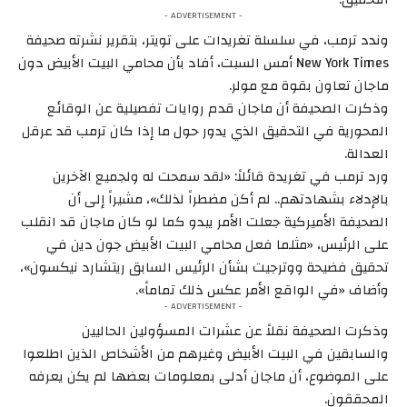
- ADVERTISEMENT -
وندد ترمب، في سلسلة تغريدات على تويتر، بتقرير نشرته صحيفة
New York Times أمس السبت، أفاد بأن محامي البيت الأبيض دون
ماجان تعاون بقوة مع مولر.
وذكرت الصحيفة أن ماجان قدم روايات تفصيلية عن الوقائع
المحورية في التحقيق الذي يدور حول ما إذا كان ترمب قد عرقل
العدالة.
ورد ترمب في تغريدة قائلاً: «لقد سمحت له ولجميع الآخرين
بالإدلاء بشهادتهم.. لم أكن مضطراً لذلك»، مشيراً إلى أن
الصحيفة الأميركية جعلت الأمر يبدو كما لو كان ماجان قد انقلب
على الرئيس، «مثلما فعل محامي البيت الأبيض جون دين في
تحقيق فضيحة ووترجيت بشأن الرئيس السابق ريتشارد نيكسون»،
وأضاف «في الواقع الأمر عكس ذلك تماماً».
- ADVERTISEMENT -
وذكرت الصحيفة نقلاً عن عشرات المسؤولين الحاليين
والسابقين في البيت الأبيض وغيرهم من الأشخاص الذين اطلعوا
على الموضوع، أن ماجان أدلى بمعلومات بعضها لم يكن يعرفه
المحققون.