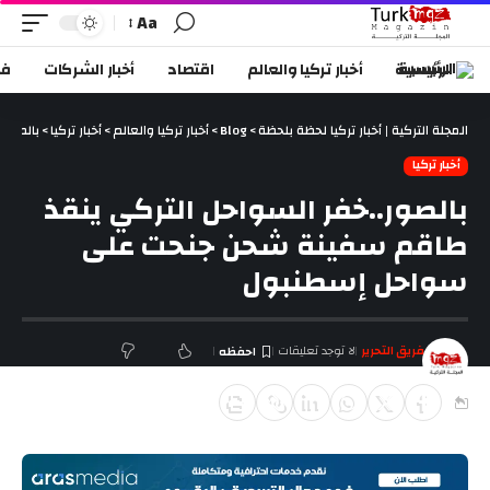
Aa
الرئيسية
أخبار تركيا والعالم
اقتصاد
أخبار الشركات
في
المجلة التركية | أخبار تركيا لحظة بلحظة
>
Blog
>
أخبار تركيا والعالم
>
أخبار تركيا
>
بالصور
أخبار تركيا
بالصور..خفر السواحل التركي ينقذ
طاقم سفينة شحن جنحت على
سواحل إسطنبول
فريق التحرير
لا توجد تعليقات
آخر تحديث ديسمبر 19, 2018 5:09 م