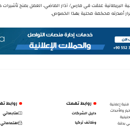
لية البريطانية علقت في مارس/ آذار الماضي، العمل بمنح تأشيرات دا
ار أصدرته محكمة محلية بهذا الخصوص.
روابط تهمك
روابط ت
فنية إعلانية
ار والأحداث
دليل الشركات
متابعاتي
حليلية
وظائف تركيا
اهتماماتي
بي بدقة