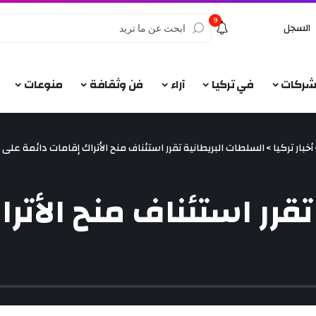
9
السجل
الشركات
في تركيا
آراء
فن وثقافة
منوعات
أخبار تركيا
>
السلطات البريطانية تقرر استئناف منح الأتراك إقامات دائمة على أ
قرر استئناف منح الأتر