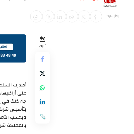
آخر تحديث يونيو 16, 2018 7:43 م
شارك
شارك
أصدرت السلطا
على أراضيها، 
جاء ذلك في بي
بتأسيس شركات
وبحسب التعدي
بالمملكة شرط بقائهم فيها 5 سنوات د