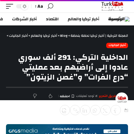
Aa
الرئيسية
أخبار تركيا والعالم
اقتصاد
أخبار الشركات
في
المجلة التركية | أخبار تركيا لحظة بلحظة
>
Blog
>
أخبار تركيا والعالم
>
أخبار الجاليات
>
الداخلية التركي: 291 
أخبار الجاليات
الداخلية التركي: 291 ألف سوري
عادوا إلى أراضيهم بعد عمليتي
“درع الفرات” و”غصن الزيتون”
فريق التحرير
لا توجد تعليقات
آخر تحديث ديسمبر 22, 2018 8:02 م