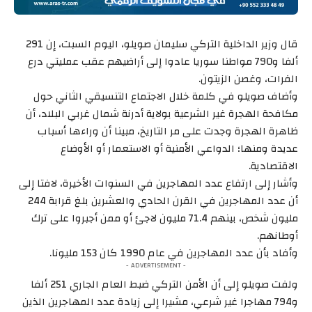
قال وزير الداخلية التركي سليمان صويلو، اليوم السبت، إن 291
ألفا و790 مواطنا سوريا عادوا إلى أراضيهم عقب عمليتي درع
الفرات، وغصن الزيتون.
وأضاف صويلو في كلمة خلال الاجتماع التنسيقي الثاني حول
مكافحة الهجرة غير الشرعية بولاية أدرنة شمال غربي البلاد، أن
ظاهرة الهجرة وجدت على مر التاريخ، مبينا أن وراءها أسباب
عديدة ومنها؛ الدواعي الأمنية أو الاستعمار أو الأوضاع
الاقتصادية.
وأشار إلى ارتفاع عدد المهاجرين في السنوات الأخيرة، لافتا إلى
أن عدد المهاجرين في القرن الحادي والعشرين بلغ قرابة 244
مليون شخص، بينهم 71.4 مليون لاجئ أو ممن أجبروا على ترك
أوطانهم.
وأفاد بأن عدد المهاجرين في عام 1990 كان 153 مليونا.
- ADVERTISEMENT -
ولفت صويلو إلى أن الأمن التركي ضبط العام الجاري 251 ألفا
و794 مهاجرا غير شرعي، مشيرا إلى زيادة عدد المهاجرين الذين