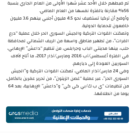
تم ضبطهم خلال الأحد عشر شهرا الأولى من العام الجاري بنسبة
56% مقارنة بالفترة نفسها من العام الماضي.
وأوضح أن تركيا تستضيف نحو 4.5 مليون أجنبي بينهم 3.6 مليون
خاضعون للحماية الدولية.
وتمكنت القوات التركية والجيش السوري الحر خلال عملية “درع
الفرات”، من تطهير مناطق واسعة من الريف الشمالي لمحافظة
حلب، بينها مدينتي الباب وجرابلس، من تنظيم “داعش” الإرهابي،
في الفترة أغسطس/آب 2016 ومارس/آذار 2017، ما أتاح لآلاف
السوريين العودة إلى ديارهم.
وفي 24 مارس/آذار الماضي، تمكنت القوات التركية و”الجيش
السوري الحر”، عبر عملية “غصن الزيتون”، من تحرير عفرين بالكامل،
من تنظيمات “ي ب ك/بي كي كي” و”داعش” الإرهابية، بعد 64
يوما من انطلاقها.