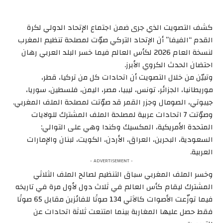
كشف التصويت الذي جرى ضمن اجتماع الإتحاد الدولي لكرة
القدم “الفيفا” أن الإتحاد التركي صوّت لمصلحة تنظيم المغرب
لنسخة العام 2026 لكأس العالم فيما خسر البلد العربي رهان
احتضان الحدث الكروي الأبرز.
وتبيّن من خلال التصويت أن اتحادات كل من تركيا، قطر،
موريطانيا، الجزائر، تونس، ليبيا، مصر، اليمن، فلسطين، سوريا،
جيبوتي، الصومال وجزر القمر قد صوّتت لمصلحة الملف المغربي.
وصوّتت 7 اتحادات عربية لمصلحة الملف المشترك للولايات
المتحدة الأمريكية، المكسيك وكندا وهي على التوالي:
السعودية، البحرين، العراق، الأردن، الكويت، لبنان والإمارات
العربية.
- ADVERTISEMENT -
وخسر الملف المغربي سباق التنظيم لصالح الملف الثلاثي
المشترك ليقام كأس العالم في ثلاث دول لأول مرة في تاريخه
فيما توزّعت الأصوات كالآتي 134 صوتًا للفائزين مقابل 65 صوتًا
فقط حصل عليها المغاربة بينما امتنعت ثلاثة اتحادات عن