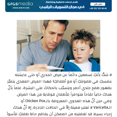
لا شكّ بأنكِ تسمعين دائماً عن مرض الجدري أو حتى عايشته
بنفسكِ في طفولتكِ أو مع أطفالكِ! فهذا المرض المعدي يتميّز
بظهور طفح جلدي أحمر ويتسبّب بالحكاك على البشرة، علماً بأنّ
هناك حالياً لقاحاً متوافراً للأطفال للوقاية من هذا المرض.
وفي حين أنّ هذه العدوى المعروفة بالـChicken Pox أو
الـVaricella لا تعتبر مميتة إلاّ في الحالات النادرة، إلا أنّ هناك
إجراء بسيط قد تغفلينه من الممكن أن يفاقم حالة طفلكِ للأسوأ