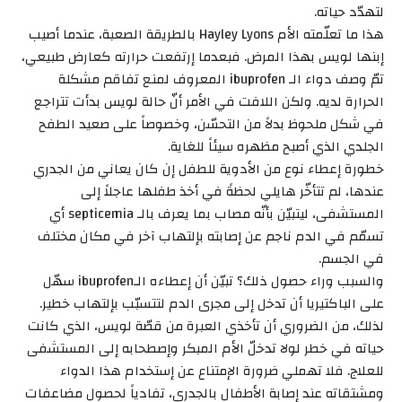
لتهدّد حياته.
هذا ما تعلّمته الأم Hayley Lyons بالطريقة الصعبة، عندما أصيب
إبنها لويس بهذا المرض. فبعدما إرتفعت حرارته كعارض طبيعي،
تمّ وصف دواء الـ ibuprofen المعروف لمنع تفاقم مشكلة
الحرارة لديه. ولكن اللافت في الأمر أنّ حالة لويس بدأت تتراجع
في شكل ملحوظ بدلاً من التحسّن، وخصوصاً على صعيد الطفح
الجلدي الذي أصبح مظهره سيئاً للغاية.
خطورة إعطاء نوع من الأدوية للطفل إن كان يعاني من الجدري
عندها، لم تتأخّر هايلي لحظةً في أخذ طفلها عاجلاً إلى
المستشفى، ليتبيّن بأنّه مصاب بما يعرف بالـ septicemia أي
تسمّم في الدم ناجم عن إصابته بإلتهاب آخر في مكان مختلف
في الجسم.
والسبب وراء حصول ذلك؟ تبيّن أن إعطاءه الـibuprofen سهّل
على الباكتيريا أن تدخل إلى مجرى الدم لتتسبّب بإلتهاب خطير.
لذلك، من الضروري أن تأخذي العبرة من قصّة لويس، الذي كانت
حياته في خطر لولا تدخلّ الأم المبكر وإصطحابه إلى المستشفى
للعلاج. فلا تهملي ضرورة الإمتناع عن إستخدام هذا الدواء
ومشتقاته عند إصابة الأطفال بالجدري، تفادياً لحصول مضاعفات