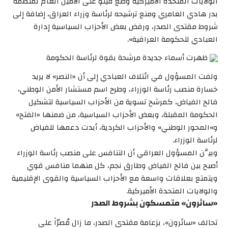
الولايات المتحدة الأميركية وضع فيتو على الأمين العام لمنظمة
بدر هادي العامري ومنع ترشيحه لرئاسة وزراء العراق، إضافة إلى
شروط مقتدى الصدر، ورفض بعض الأحزاب السياسية إدارة
العبادي للحكومة العراقية».
ظهرت أسماء جديدة مرشحة بقوة لرئاسة الحكومة
ولفت المسؤول في ائتلاف العبادي إلى أن «النصر» لا يريد
خسارة منصب رئاسة الوزراء، وطرح اسم مستشار الأمن الوطني،
فالح الفياض، كمرشح تسوية من الأحزاب السياسية لتشكيل
الحكومة المقبلة، وبعض الأحزاب السياسية، من ضمنها «الفتح»
و»المحور الوطني» والأحزاب الكردية، أبدت دعمها للفياض
لرئاسة الوزراء.
وبيَّن المسؤول العراقي أن التنافس على منصب رئاسة الوزراء
أصبح بين فالح الفياض وطارق نجم، كل منهما منافس قوي
ويتمتع بعلاقات واسعة مع الأحزاب السياسية والقوى الإقليمية
والولايات المتحدة الأميركية.
«سائرون» متمسكون بشروط الصدر
تحالف «سائرون»، بزعامة مقتدى الصدر، ما زال مُصرّاً على