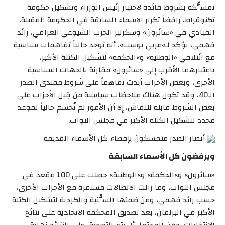
تمسُّكه بشروط قائده لاختيار رئيس الوزراء وتشكيل حكومة
تكنوقراط، رافضاً تكرار الاسماء السابقة في الحكومة المقبلة.
القيادي في «سائرون» وسكرتير الحزب الشيوعي العراقي، رائد
فهمي، يؤكد لـ»عربي بوست»، أنه توجد حالياً تفاهمات سياسية
مع ائتلافي «الوطنية» و»الحكمة» لتشكيل الكتلة الأكبر،
باعتبارهما الأقرب إلى «سائرون» مقارنة بالجهات السياسية
الأخرى، وبعض الأحزاب أبدت تفاهماً على شروط مقتدى الصدر
الـ40، وقد تكون هناك ملاحظات سياسية من قِبل الأحزاب على
بعض الشروط قابلة للنقاش، إلا أن الأمور لم تُحسَم حالياً لموعد
محدد لتشكيل الكتلة الأكبر في مجلس النواب.
أنصار الصدر متمسكون بإقصاء كل الأسماء القديمة
ويرفضون كل الأسماء السابقة
«سائرون» و»الحكمة» و»الوطنية» حصلت على 100 مقعد في
مجلس النواب، وما زالت الاتصالات مستمرة مع الأحزاب الأخرى،
حسب رائد فهمي، ومن ضمنها السُّنية والكردية لتشكيل الكتلة
الأكبر في البرلمان، بعد تصديق المحكمة الاتحادية على نتائج