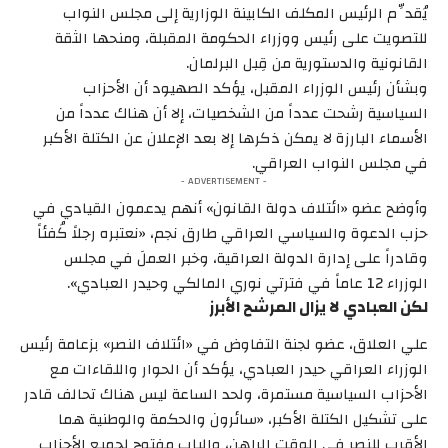
يُقدِّم الرئيس المكلف الكابينة الوزارية إلى مجلس النواب
للتصويت على رئيس ووزراء الحكومة المقبلة، ومنحها الثقة
القانونية والدستورية من قِبل البرلمان.
وبشأن رئيس الوزراء المقبل، يؤكد الصهيود أن الأحزاب
السياسية رشحت عدداً من الشخصيات، إلا أن هناك عدداً من
الأسماء البارزة لا يمكن ذكرها إلا بعد الإعلان عن الكتلة الأكبر
في مجلس النواب العراقي.
- ADVERTISEMENT -
وأوضح عضو «ائتلاف دولة القانون» أنهم يدعمون القيادي في
حزب الدعوة والسياسي العراقي طارق نجم، «نعتبره رجلاً كُفئاً
وقادراً على إدارة الدولة العراقية، وخبر العملَ في مجلس
الوزراء 12 عاماً في فترتي نوري المالكي وحيدر العبادي».
لكن العبادي لا يزال المرشح الأبرز
علي العلاق، عضو لجنة التفاوض في «ائتلاف النصر» بزعامة رئيس
الوزراء العراقي حيدر العبادي، يؤكد أن الحوار واللقاءات مع
الأحزاب السياسية مستمرة، ولحد الساعة ليس هناك تحالف قادر
على تشكيل الكتلة الأكبر، «سائرون والحكمة والوطنية هما
الأقرب للنصر في الوقت الراهن، والباب مفتوح لجميع الأحزاب