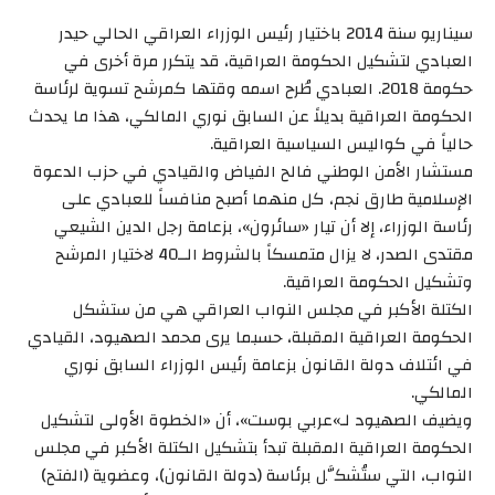
سيناريو سنة 2014 باختيار رئيس الوزراء العراقي الحالي حيدر
العبادي لتشكيل الحكومة العراقية، قد يتكرر مرة أخرى في
حكومة 2018. العبادي طُرح اسمه وقتها كمرشح تسوية لرئاسة
الحكومة العراقية بديلاً عن السابق نوري المالكي، هذا ما يحدث
حالياً في كواليس السياسية العراقية.
مستشار الأمن الوطني فالح الفياض والقيادي في حزب الدعوة
الإسلامية طارق نجم، كل منهما أصبح منافساً للعبادي على
رئاسة الوزراء، إلا أن تيار «سائرون»، بزعامة رجل الدين الشيعي
مقتدى الصدر، لا يزال متمسكاً بالشروط الــ40 لاختيار المرشح
وتشكيل الحكومة العراقية.
الكتلة الأكبر في مجلس النواب العراقي هي من ستشكل
الحكومة العراقية المقبلة، حسبما يرى محمد الصهيود، القيادي
في ائتلاف دولة القانون بزعامة رئيس الوزراء السابق نوري
المالكي.
ويضيف الصهيود لـ»عربي بوست»، أن «الخطوة الأولى لتشكيل
الحكومة العراقية المقبلة تبدأ بتشكيل الكتلة الأكبر في مجلس
النواب، التي ستُشكَّل برئاسة (دولة القانون)، وعضوية (الفتح)