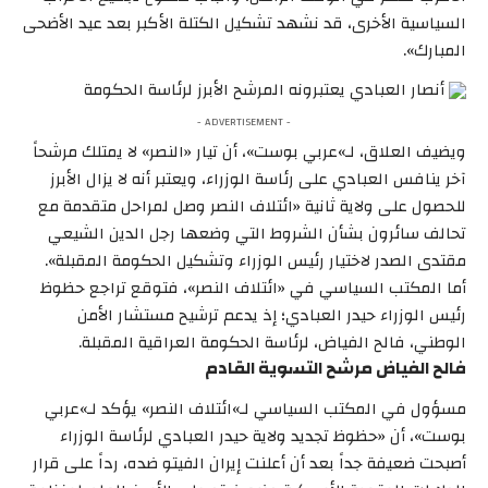
السياسية الأخرى، قد نشهد تشكيل الكتلة الأكبر بعد عيد الأضحى
المبارك».
أنصار العبادي يعتبرونه المرشح الأبرز لرئاسة الحكومة
- ADVERTISEMENT -
ويضيف العلاق، لـ»عربي بوست»، أن تيار «النصر» لا يمتلك مرشحاً
آخر ينافس العبادي على رئاسة الوزراء، ويعتبر أنه لا يزال الأبرز
للحصول على ولاية ثانية «ائتلاف النصر وصل لمراحل متقدمة مع
تحالف سائرون بشأن الشروط التي وضعها رجل الدين الشيعي
مقتدى الصدر لاختيار رئيس الوزراء وتشكيل الحكومة المقبلة».
أما المكتب السياسي في «ائتلاف النصر»، فتوقع تراجع حظوظ
رئيس الوزراء حيدر العبادي؛ إذ يدعم ترشيح مستشار الأمن
الوطني، فالح الفياض، لرئاسة الحكومة العراقية المقبلة.
فالح الفياض مرشح التسوية القادم
مسؤول في المكتب السياسي لـ»ائتلاف النصر» يؤكد لـ»عربي
بوست»، أن «حظوظ تجديد ولاية حيدر العبادي لرئاسة الوزراء
أصبحت ضعيفة جداً بعد أن أعلنت إيران الفيتو ضده، رداً على قرار