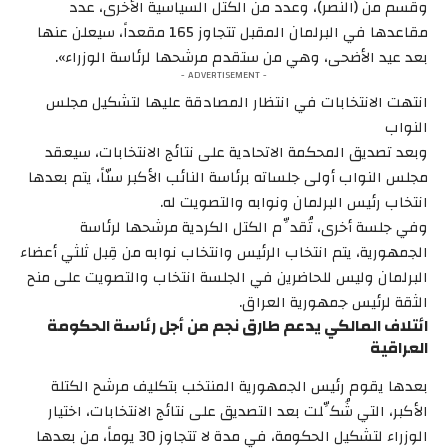
وقسم من (النصر)، وعدد من الكتل السياسية الأخرى، عدد
مقاعدها في البرلمان المقبل تتجاوز 165 مقعداً، سيعلن عنها
بعد عيد الأضحى، وهي من ستقدم مرشحها لرئاسة الوزراء».
- ADVERTISEMENT -
انتهت الانتخابات في انتظار المصادقة عليها لتشكيل مجلس
النواب
وبعد تصديق المحكمة الاتحادية على نتائج الانتخابات، سيعقد
مجلس النواب أولى جلساته برئاسة النائب الأكبر سنّاً، يتم بعدها
انتخاب رئيس البرلمان ونوابه والتصويت له.
وفي جلسة أخرى، تُقدِّم الكتل الكردية مرشحها لرئاسة
الجمهورية، يتم انتخاب الرئيس وانتخاب نوابه من قِبل ثلثي أعضاء
البرلمان وليس للحاضرين في الجلسة انتخاب والتصويت على منح
الثقة لرئيس جمهورية العراق.
ائتلاف المالكي يدعم طارق نجم من أجل رئاسة الحكومة
العراقية
بعدها يقوم رئيس الجمهورية المنتخب بتكليف مرشح الكتلة
الأكبر، التي شُكِّلت بعد التصديق على نتائج الانتخابات، اختيار
الوزراء لتشكيل الحكومة، في مدة لا تتجاوز 30 يوماً، من بعدها