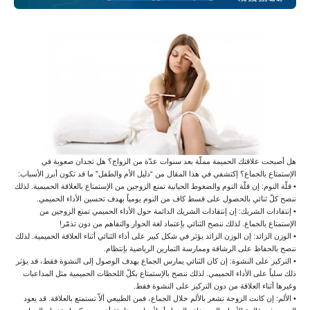
هل أصبحت علاقتك الحميمة مملّة بعد سنوات عدّة من الزواج؟ هل تجدان صعوبة في
الإستمتاع بالجماع؟ إكتشفي في هذا المقال من “دليل الأم والطفل” ما قد تكون أبرز الأسباب:
• قلّة النوم: إن قلّة النوم والضغوط الحياتية تمنع الزوجين من الإستمتاع بالعلاقة الحميمية. لذلك
ننصح كلّ ثنائي بالحصول على قسط كاف من النوم يومياً بهدف تحسين الأداء الحميمي.
• إنتقادات الشريك: إن إنتقادات الشريك الدائمة حول الأداء الحميمي تمنع الزوجين من
الإستمتاع بالجماع. لذلك ننصح الثنائي بإعتماد لغة الحوار والتفاهم من دون تذمّر!
• الوزن الزائد: إن الوزن الزائد يؤثر في شكل كبير على أداء الثنائي أثناء العلاقة الحميمية. لذلك
ننصح بالحفاظ على الرشاقة وممارسة التمارين الرياضية بإنتظام.
• التركيز على النشوة: إن كان الثنائي يمارس الجماع بهدف الوصول إلى النشوة فقط، قد يؤثر
ذلك سلباً على الأداء الحميمي. لذلك ننصح بالإستمتاع بكلّ اللحظات الحميمية مثل المداعبات
وغيرها أثناء العلاقة من دون التركيز على النشوة فقط.
• الألم: إن كانت الزوجة تشعر بالألم خلال الجماع، فمن الطبيعي ألاّ تستمتع بالعلاقة. قد يعود